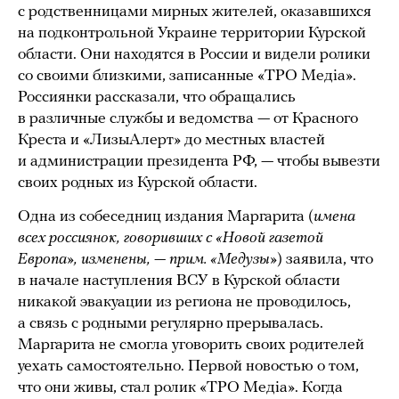
с родственницами мирных жителей, оказавшихся
на подконтрольной Украине территории Курской
области. Они находятся в России и видели ролики
со своими близкими, записанные «ТРО Медіа».
Россиянки рассказали, что обращались
в различные службы и ведомства — от Красного
Креста и «ЛизыАлерт» до местных властей
и администрации президента РФ, — чтобы вывезти
своих родных из Курской области.
Одна из собеседниц издания Маргарита (
имена
всех россиянок, говоривших с «Новой газетой
Европа», изменены, — прим. «Медузы»
) заявила, что
в начале наступления ВСУ в Курской области
никакой эвакуации из региона не проводилось,
а связь с родными регулярно прерывалась.
Маргарита не смогла уговорить своих родителей
уехать самостоятельно. Первой новостью о том,
что они живы, стал ролик «ТРО Медіа». Когда