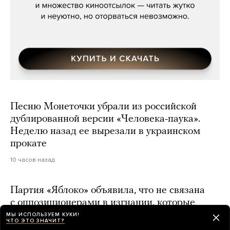
Песню Монеточки убрали из российской
дублированной версии «Человека-паука».
Неделю назад ее вырезали в украинском
прокате
10 часов назад
Партия «Яблоко» объявила, что не связана
с оппозиционерами в изгнании, которые
решили поддержать ее на выборах в Госдуму
МЫ ИСПОЛЬЗУЕМ КУКИ!
ЧТО ЭТО ЗНАЧИТ?