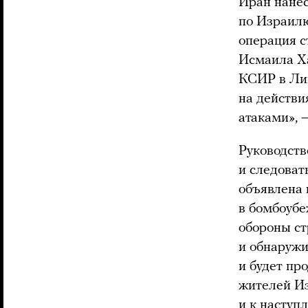
Иран нанес
по Израил
операция 
Исмаила Х
КСИР в Ли
на действи
атаками», 
Руководств
и следоват
объявлена 
в бомбоубе
обороны ст
и обнаруж
и будет пр
жителей Из
и к наступ