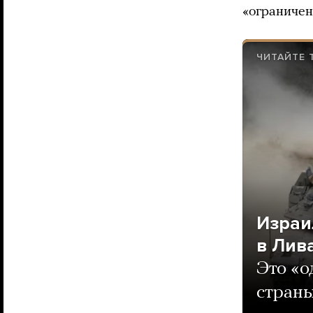
«ограничен
ЧИТАЙТЕ 
Израи
в Лив
Это «о
страны