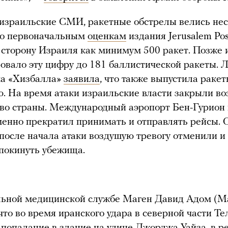
израильские СМИ, ракетные обстрелы велись не
По первоначальным
оценкам
издания Jerusalem Pos
 сторону Израиля как минимум 500 ракет. Позже 
овало эту цифру до 181 баллистической ракеты. 
ка «Хизбалла»
заявила
, что также выпустила раке
. На время атаки израильские власти закрыли в
во страны. Международный аэропорт Бен-Гурион 
енно прекратил принимать и отправлять рейсы. 
 после начала атаки воздушую тревогу отменили 
покинуть убежища.
льной медицинской службе Маген Давид Адом (
что во время иранского удара в северной части Т
попадание в здание на улице Джорджа Уайза, в ре