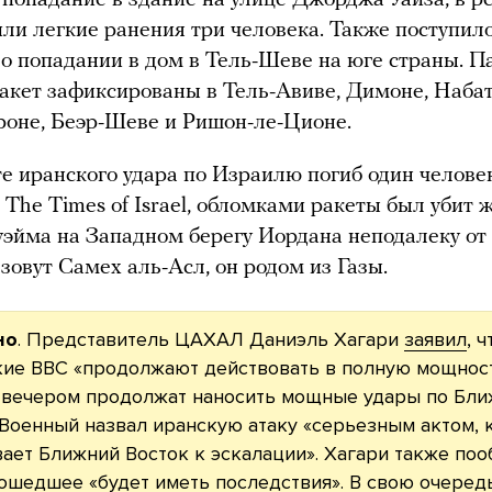
или легкие ранения три человека. Также поступил
о попадании в дом в Тель-Шеве на юге страны. П
акет зафиксированы в Тель-Авиве, Димоне, Набат
оне, Беэр-Шеве и Ришон-ле-Ционе.
те иранского удара по Израилю погиб один человек
The Times of Israel, обломками ракеты был убит 
эйма на Западном берегу Иордана неподалеку от
зовут Самех аль-Асл, он родом из Газы.
но
. Представитель ЦАХАЛ Даниэль Хагари
заявил
, ч
кие ВВС «продолжают действовать в полную мощнос
я вечером продолжат наносить мощные удары по Бл
 Военный назвал иранскую атаку «серьезным актом,
ает Ближний Восток к эскалации». Хагари также поо
ошедшее «будет иметь последствия». В свою очеред