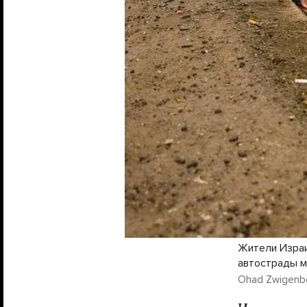
Жители Израи
автострады м
Ohad Zwigenber