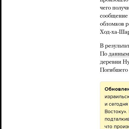
чего получ
сообщение 
обломков р
Ход-ха-Шар
В результа
По
данным
деревни Ну
Погибшего 
Обновле
израильс
и сегодн
Востоку».
подталкив
что произ