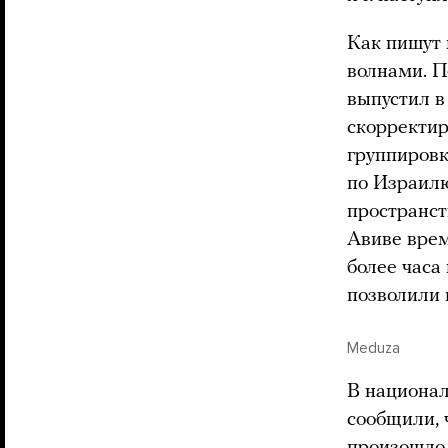
Как пишут 
волнами. 
выпустил в
скорректир
группиров
по Израилю
пространст
Авиве врем
более часа
позволили 
Meduza
В национа
сообщили, 
произошло 