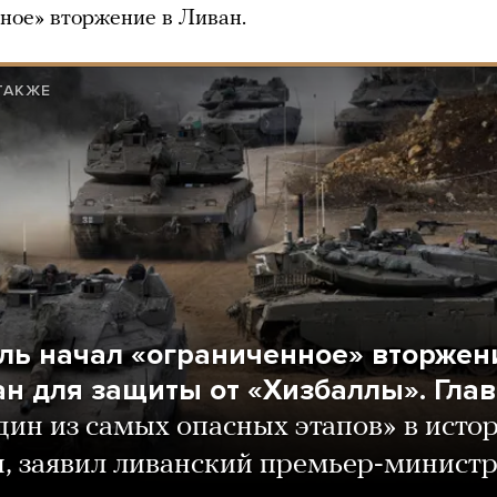
ное» вторжение в Ливан.
ТАКЖЕ
ль начал «ограниченное» вторжен
ан для защиты от «Хизбаллы». Гла
дин из самых опасных этапов» в исто
, заявил ливанский премьер-минист