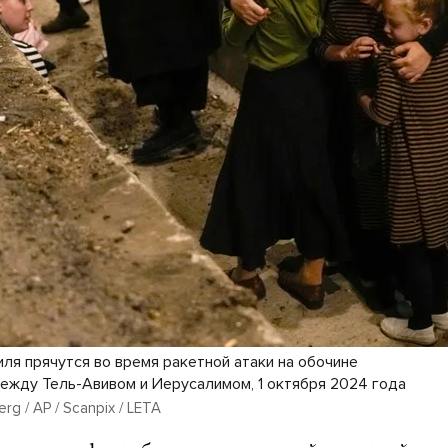
ля прячутся во время ракетной атаки на обочине
ежду Тель-Авивом и Иерусалимом, 1 октября 2024 года
g / AP / Scanpix / LETA