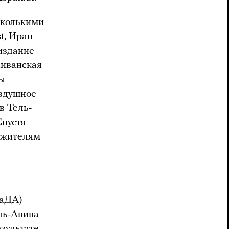
сколькими
t, Иран
издание
Ливанская
ты
оздушное
в Тель-
Спустя
и жителям
МаДА)
ель-Авива
зультате