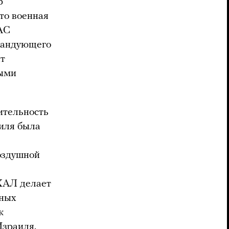
р
что военная
АС
мандующего
т
ными
ительность
аиля была
оздушной
ХАЛ делает
рных
к
зраиля.