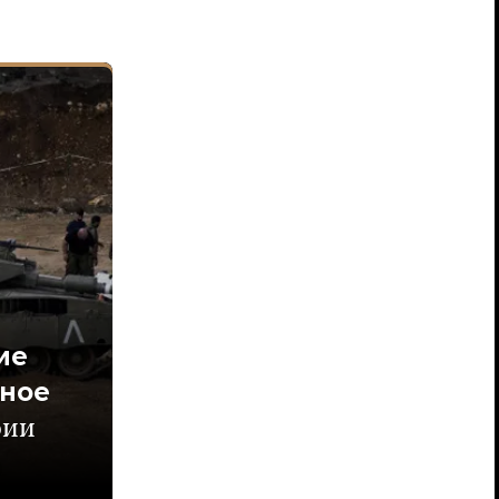
ие
вное
рии
р