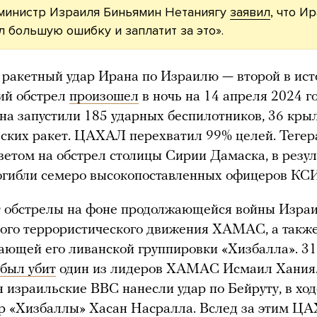
министр Израиля Биньямин Нетаниягу
заявил
, что И
 большую ошибку и заплатит за это».
акетный удар Ирана по Израилю — второй в ист
й обстрел
произошел
в ночь на 14 апреля 2024 го
на запустили 185 ударных беспилотников, 36 кры
ских ракет. ЦАХАЛ перехватил 99% целей. Тегер
тветом на обстрел столицы Сирии Дамаска, в резул
огибли семеро высокопоставленных офицеров КСИ
т обстрелы на фоне продолжающейся войны Израи
ого террористического движения ХАМАС, а такж
ющей его ливанской группировки «Хизбалла». 3
был убит
один из лидеров ХАМАС Исмаил Хания
я израильские ВВС нанесли удар по Бейруту, в ход
р «Хизбаллы» Хасан Насралла. Вслед за этим 