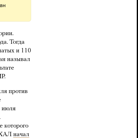
ран
ории.
да. Тогда
латых и 110
ан называл
ьтате
Р.
ля против
е
1 июля
.
е которого
ЦАХАЛ
начал