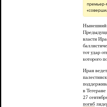
премьер-
«совершил
Нынешний р
Предыдущи
власти Ира
баллистиче
тот удар о
которого п
Иран веде
палестинск
поддержива
в Тегеране
27 сентябр
погиб
лиде