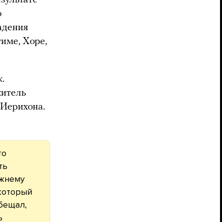
о
адения
име, Хоре,
.
житель
 Иерихона.
то
ть
ижнему
 который
бещал,
ь