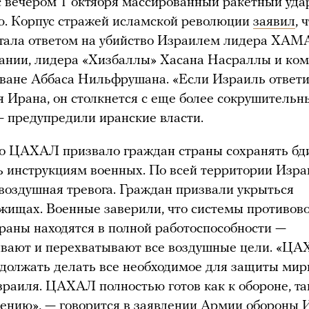
 вечером 1 октября массированный ракетный уда
ю. Корпус стражей исламской революции
заявил
, 
стала ответом на убийство Израилем лидера ХАМ
ании, лидера «Хизбаллы» Хасана Насраллы и ко
ване Аббаса Нильфрушана. «Если Израиль ответи
я Ирана, он столкнется с еще более сокрушитель
— предупредили иранские власти.
о ЦАХАЛ призвало граждан страны сохранять бд
ь инструкциям военных. По всей территории Изр
воздушная тревога. Граждан призвали укрыться
жищах. Военные заверили, что системы противов
раны находятся в полной работоспособности —
ивают и перехватывают все воздушные цели. «ЦА
одолжать делать все необходимое для защиты ми
раиля. ЦАХАЛ полностью готов как к обороне, та
лению», —
говорится
в заявлении Армии обороны И