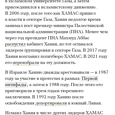
в Исламском университете Газы, а затем
присоединился к исламистскому движению.
В 2006 году, после того как ХАМАС пришел
к власти в секторе Газа, Хания недолгое время
занимал пост премьер-министра Палестинской
национальной администрации (ПНА). Менее чем
через год президент ПНА Махмуд Аббас
распустил
кабинет Хании, но тот оставался
лидером группировки в секторе Газа. В 2017 году
Хания возглавил политбюро ХАМАС. В 2021 году
его
переизбрали
на эту должность.
В Израиле Ханию дважды арестовывали — в 1987
году за участие в протестах в рамках
Первой 
интифады
, а затем в 1988 году. После этого его
приговорили к трем годам тюремного
заключения. В 1992 году Ханию после
освобождения
депортировали
в южный Ливан.
Исмаил Хания в числе других лидеров ХАМАС