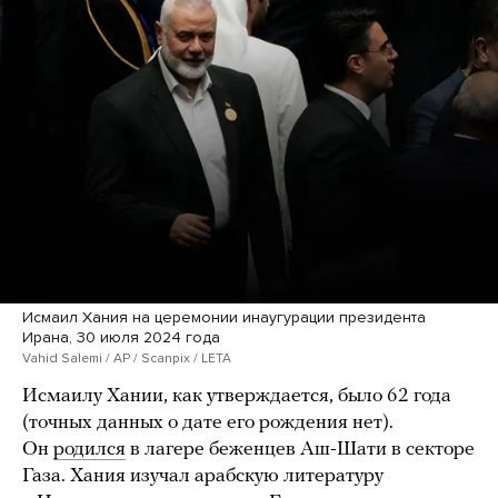
Исмаил Хания на церемонии инаугурации президента
Ирана, 30 июля 2024 года
Vahid Salemi / AP / Scanpix / LETA
Исмаилу Хании, как утверждается, было 62 года
(точных данных о дате его рождения нет).
Он
родился
в лагере беженцев Аш-Шати в секторе
Газа. Хания изучал арабскую литературу