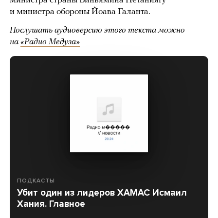
министра страны Биньямина Нетаниягу
и министра обороны Йоава Галанта.
Послушать аудиоверсию этого текста можно
на
«Радио Медуза»
ПОДКАСТЫ
Убит один из лидеров ХАМАС Исмаил
Хания. Главное