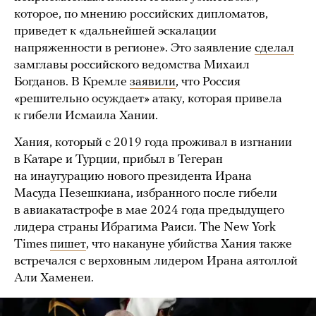
которое, по мнению российских дипломатов,
приведет к «дальнейшей эскалации
напряженности в регионе». Это заявление
сделал
замглавы российского ведомства Михаил
Богданов. В Кремле
заявили
, что Россия
«решительно осуждает» атаку, которая привела
к гибели Исмаила Хании.
Хания, который с 2019 года проживал в изгнании
в Катаре и Турции, прибыл в Тегеран
на инаугурацию нового президента Ирана
Масуда Пезешкиана, избранного после гибели
в авиакатастрофе в мае 2024 года предыдущего
лидера страны Ибрагима Раиси. The New York
Times
пишет
, что накануне убийства Хания также
встречался с верховным лидером Ирана аятоллой
Али Хаменеи.