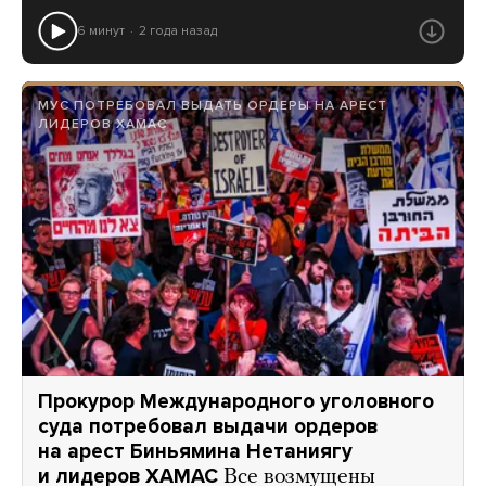
6 минут
2 года назад
МУС ПОТРЕБОВАЛ ВЫДАТЬ ОРДЕРЫ НА АРЕСТ
ЛИДЕРОВ ХАМАС
Прокурор Международного уголовного
суда потребовал выдачи ордеров
на арест Биньямина Нетаниягу
и лидеров ХАМАС
Все возмущены