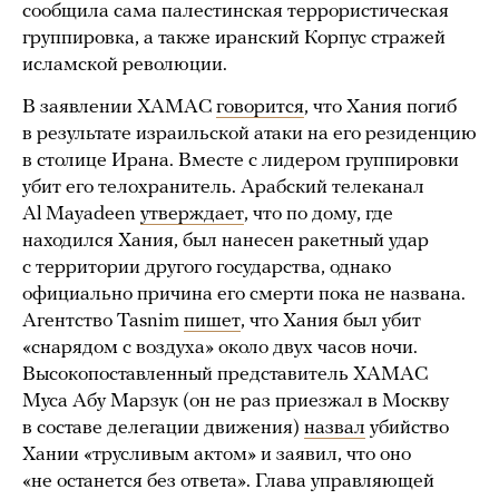
сообщила сама палестинская террористическая
группировка, а также иранский Корпус стражей
исламской революции.
В заявлении ХАМАС
говорится
, что Хания погиб
в результате израильской атаки на его резиденцию
в столице Ирана. Вместе с лидером группировки
убит его телохранитель. Арабский телеканал
Al Mayadeen
утверждает
, что по дому, где
находился Хания, был нанесен ракетный удар
с территории другого государства, однако
официально причина его смерти пока не названа.
Агентство Tasnim
пишет
, что Хания был убит
«снарядом с воздуха» около двух часов ночи.
Высокопоставленный представитель ХАМАС
Муса Абу Марзук (он не раз приезжал в Москву
в составе делегации движения)
назвал
убийство
Хании «трусливым актом» и заявил, что оно
«не останется без ответа». Глава управляющей