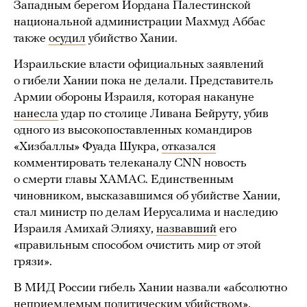
Западным берегом Иордана Палестинской
национальной администрации Махмуд Аббас
также
осудил
убийство Хании.
Израильские власти официальных заявлений
о гибели Хании пока не делали. Представитель
Армии обороны Израиля, которая накануне
нанесла
удар по столице Ливана Бейруту, убив
одного из высокопоставленных командиров
«Хизбаллы» Фуада Шукра,
отказался
комментировать телеканалу CNN новость
о смерти главы ХАМАС. Единственным
чиновником, высказавшимся об убийстве Хании,
стал министр по делам Иерусалима и наследию
Израиля Амихай Элияху,
назвавший
его
«правильным способом очистить мир от этой
грязи».
В МИД России гибель Хании назвали «абсолютно
неприемлемым политическим убийством»,