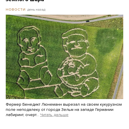
день назад
НОВОСТИ
Фермер Бенедикт Люнеманн вырезал на своем кукурузном
поле неподалеку от города Зельм на западе Германии
лабиринт, очерт…
Читать дальше
Martin Meissner / AP / Scanpix / LETA