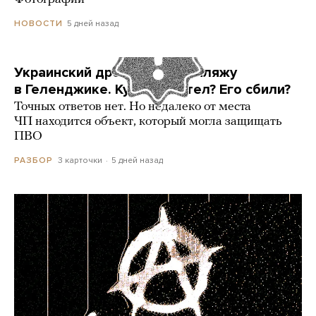
5 дней назад
НОВОСТИ
Украинский дрон попал по пляжу
в Геленджике. Куда он летел? Его сбили?
Точных ответов нет. Но недалеко от места
ЧП находится объект, который могла защищать
ПВО
3 карточки
5 дней назад
РАЗБОР