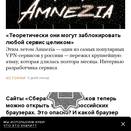
«Теоретически они могут заблокировать
любой сервис целиком»
Этим летом Amnezia — один из самых популярных
VPN-сервисов у россиян — пережил крупнейшую
атаку, которая длилась полтора месяца. Интервью
разработчика сервиса
5 дней назад
ИСТОРИИ
Сайты «Сбера» и других банков теперь
можно открыть только в российских
браузерах. Это опасно? И какой браузер
выбрать?
МЫ ИСПОЛЬЗУЕМ КУКИ!
ЧТО ЭТО ЗНАЧИТ?
Короткая инструкция для тех, кто опасается