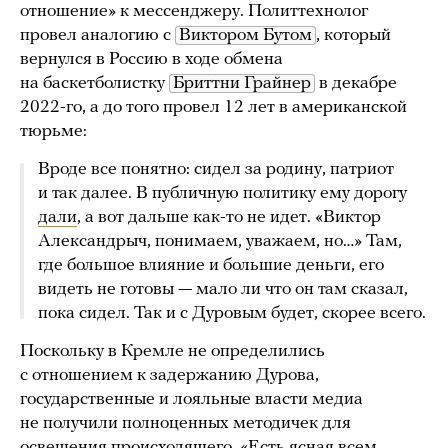
отношение» к мессенджеру. Политтехнолог
провел аналогию с
Виктором Бутом
, который
вернулся в Россию в ходе обмена
на баскетболистку
Бриттни Грайнер
в декабре
2022-го, а до того провел 12 лет в американской
тюрьме:
Вроде все понятно: сидел за родину, патриот
и так далее. В публичную политику ему дорогу
дали
, а вот дальше как-то не идет. «Виктор
Александрыч, понимаем, уважаем, но…» Там,
где большое влияние и большие деньги, его
видеть не готовы — мало ли что он там сказал,
пока сидел. Так и с Дуровым будет, скорее всего.
Поскольку в Кремле не определились
с отношением к задержанию Дурова,
государственные и лояльные власти медиа
не получили полноценных методичек для
освещения происходящего. «Есть ясная всем