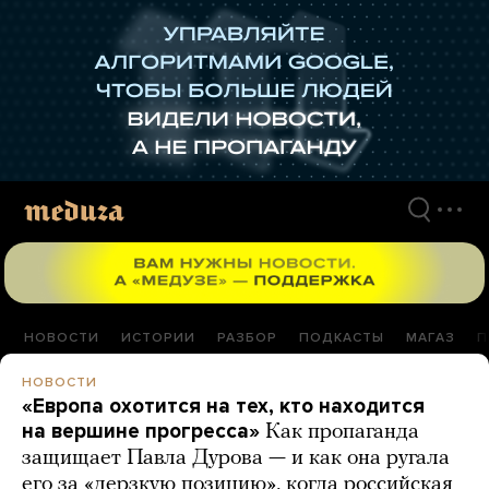
Перейти
к
материалам
НОВОСТИ
ИСТОРИИ
РАЗБОР
ПОДКАСТЫ
МАГАЗ
П
НОВОСТИ
«Европа охотится на тех, кто находится
на вершине прогресса»
Как пропаганда
защищает Павла Дурова — и как она ругала
его за «дерзкую позицию», когда российская