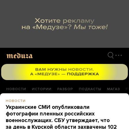
Перейти
к
материалам
НОВОСТИ
ИСТОРИИ
РАЗБОР
ПОДКАСТЫ
МАГАЗ
П
НОВОСТИ
Украинские СМИ опубликовали
фотографии пленных российских
военнослужащих. СБУ утверждает, что
за день в Курской области захвачены 102