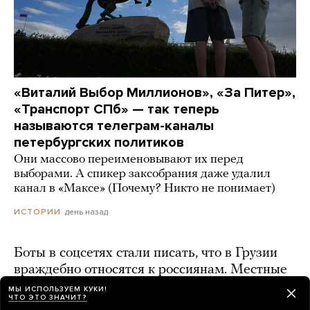
«Виталий Выбор Миллионов», «За Питер»,
«Транспорт СПб» — так теперь
называются телеграм-каналы
петербургских политиков
Они массово переименовывают их перед
выборами. А спикер заксобрания даже удалил
канал в «Максе» (Почему? Никто не понимает)
день назад
ИСТОРИИ
Боты в соцсетях стали писать, что в Грузии
враждебно относятся к россиянам. Местные
власти начали расследование
МЫ ИСПОЛЬЗУЕМ КУКИ!
ЧТО ЭТО ЗНАЧИТ?
день назад