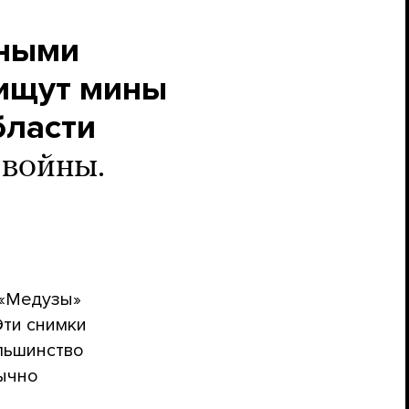
дными
 ищут мины
бласти
 войны.
 «Медузы»
Эти снимки
ольшинство
бычно