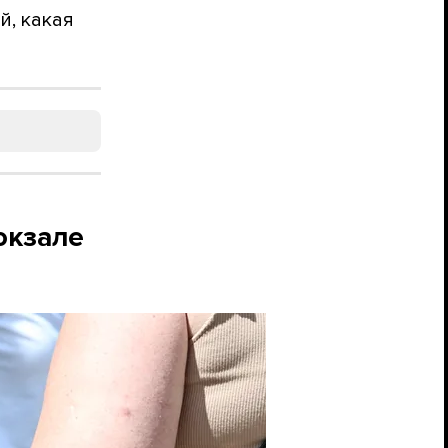
й, какая
окзале