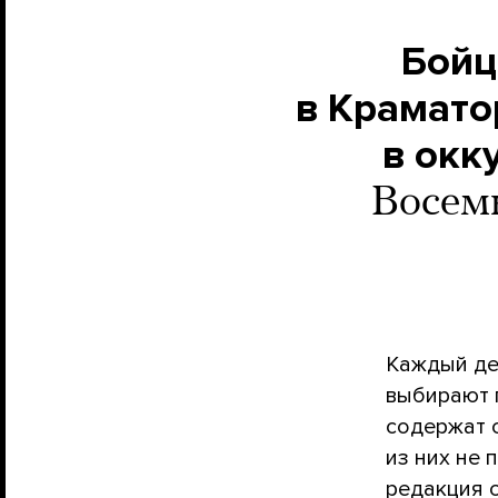
Бойц
в Крамато
в окк
Восемь
Каждый де
выбирают 
содержат 
из них не
редакция 