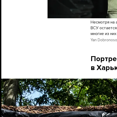
Несмотря на 
ВСУ остается
многие из ни
Yan Dobronosov
Портре
в Харь