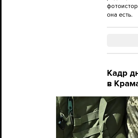
фотоистор
она есть.
Кадр дн
в Крам