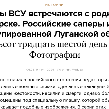
ИСТОРИИ
ы ВСУ встречаются с ро
рске. Российские саперы
упированной Луганской о
сот тридцать шестой день
Фотографии
06:28, 9 июня 2024
Источник:
Meduza
нь с начала российского вторжения редакторы
главные военные снимки, сделанные накануне. 
сцены жестокости, насилия и смерти, однако б
 помещены под специальную плашку, которой о
скрывает подобные изображения. В серии этих