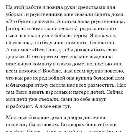
На этой работе я пожгла руки [средствами для
уборки], и родственники мне сказали сидеть дома:
«Это будет дешевле». А потом наша родственница,
[которая и помогла переехать], родила второго
сына, и я стала у нее бебиситтером. Я поначалу
ей сказала, что буду и так помогать, бесплатно.
А она мне: «Нет, Галя, у тебя должны быть свои
деньги». И это притом, что она мне выделила
отдельную комнату в своем доме, полностью мне
всем помогает! Вообще, нам всем крупно повезло,
что как раз перед войной она купила большой дом
и благодаря этому смогла нас всех разместить. Нас
там было девять взрослых и пятеро детей. Сейчас
мои дети уже съехали, сами по себе живут
и работают. А я все еще тут.
Местные большие дома и дворы для меня
поначалу были шоком. Во дворах бегают белки
и зайцы, белки — серые, а зайцы — рыжие! Белье