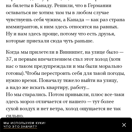
на билеты в Канаду. Решили, что в Германии
оставаться не хотим: там ты в любом случае
чувствуешь себя чужим, а Канада — как раз страна
иммигрантов, к ним здесь относятся на равных.
Ну и нам здесь проще, потому что есть друзья,
которые приехали сюда чуть раньше.
Когда мы прилетели в Виннипег, на улице было —
37, и первым впечатлением стал этот холод (хотя
нас о таком предупреждали и мы были морально
готовы). Чтобы перестроить себя для такой погоды,
нужно время. Поначалу тяжело выйти на улицу,
а надо же искать квартиру, работу…
Но мы старались. Потом привыкли, плюс все-таки
здесь мороз отличается от нашего — тут более
сухой воздух и нет ветра, холод ощущается не так
сильно.
МЫ ИСПОЛЬЗУЕМ КУКИ!
ЧТО ЭТО ЗНАЧИТ?
ОБ УКРАИНСКИХ БЕЖЕНЦАХ В РОССИИ