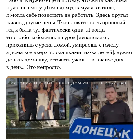
Работать нужно еще и потому, что жить как дома
я уже не смогу. Дома доходов мужа хватало,
я могла себе позволить не работать. Здесь другая
жизнь, другие цены. Тяжеловато: весь прошлый
год я была тут фактически одна. И когда
ты с работы бежишь на урок [испанского],
приходишь с урока домой, умираешь с голоду,
а дома все вверх тормашками [из-за детей], нужно
делать домашку, готовить ужин — и так изо дня
в день… Это непросто.
ИСТОРИИ ТЕХ, КТО ТЕРЯЕТ ДОМ УЖЕ НЕ ПЕРВЫЙ РАЗ