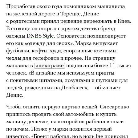
Проработав около года помощником машиниста
на железной дороге в Торецке, Денис
с родителями принял решение переезжать в Киев.
В столице он открыл с другом детства бренд
одежды
DNBS Style
. Основатели позиционируют
его как «одежду для своих». Марка выпускает
футболки, кофты, худи, спортивные костюмы,
чехлы для телефонов и прочее. На страницу
магазина в
инстаграме
подписаны более 11 тысяч
человек. «В дизайне мы используем принты
с понятными цитатами, лозунгами и шутками для
людей, рожденных на Донбассе», — объясняет
Денис.
Чтобы отшить первую партию вещей, Слесаренко
пришлось продать свой автомобиль и купить
машину дешевле, на которой он работал в такси
по ночам. Позже у марки появился первый
инвестор. «Бренд работал, но в ноль [не приносил