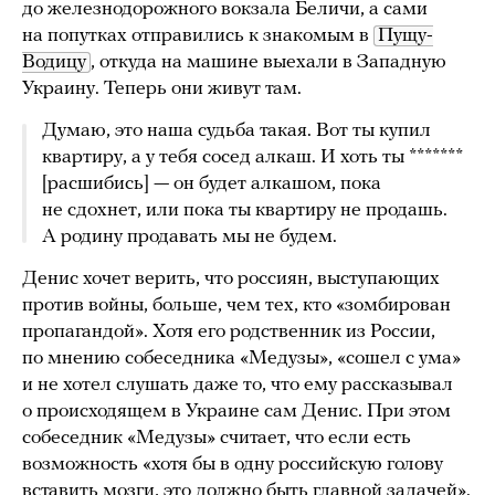
до железнодорожного вокзала Беличи, а сами
на попутках отправились к знакомым в
Пущу-
Водицу
, откуда на машине выехали в Западную
Украину. Теперь они живут там.
Думаю, это наша судьба такая. Вот ты купил
квартиру, а у тебя сосед алкаш. И хоть ты *******
[расшибись] — он будет алкашом, пока
не сдохнет, или пока ты квартиру не продашь.
А родину продавать мы не будем.
Денис хочет верить, что россиян, выступающих
против войны, больше, чем тех, кто «зомбирован
пропагандой». Хотя его родственник из России,
по мнению собеседника «Медузы», «сошел с ума»
и не хотел слушать даже то, что ему рассказывал
о происходящем в Украине сам Денис. При этом
собеседник «Медузы» считает, что если есть
возможность «хотя бы в одну российскую голову
вставить мозги, это должно быть главной задачей».