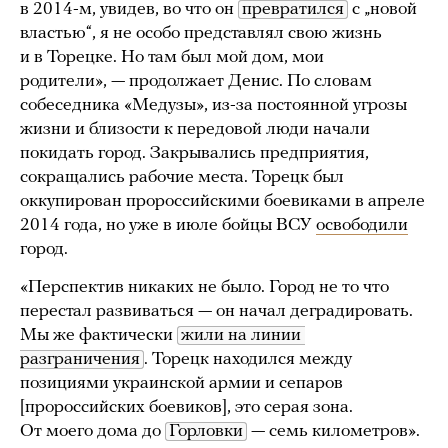
в 2014-м, увидев, во что он
превратился
с „новой
властью“, я не особо представлял свою жизнь
и в Торецке. Но там был мой дом, мои
родители», — продолжает Денис. По словам
собеседника «Медузы», из-за постоянной угрозы
жизни и близости к передовой люди начали
покидать город. Закрывались предприятия,
сокращались рабочие места. Торецк был
оккупирован пророссийскими боевиками в апреле
2014 года, но уже в июле бойцы ВСУ
освободили
город.
«Перспектив никаких не было. Город не то что
перестал развиваться — он начал деградировать.
Мы же фактически
жили на линии 
разграничения
. Торецк находился между
позициями украинской армии и сепаров
[пророссийских боевиков], это серая зона.
От моего дома до
Горловки
— семь километров».