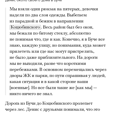
Денис около своего дома в Буче
Мы взяли один рюкзак на пятерых, девочки
надели по два слоя одежды. Выбегаем
из парадной и бежим в направлении
Коцюбинского
. Весь район был без окон,
мы бежали по битому стеклу, абсолютно
не понимая что, где и как. Конечно, я в Буче все
знаю, каждую улицу, но понимания, куда может
прилететь или где нас могут пристрелить,
не было даже приблизительного. На дороги
мы не выходили, разве что короткими
перебежками. В основном перемещались через
дворы ЖК и парки, по пути спрашивая у людей,
какая ситуация и в какой стороне наши
[военные]. Но все были такие же [как мы] —
никто ничего не знал.
Дорога из Бучи до Коцюбинского пролегает
через лес. Денис с друзьями понимали, что это