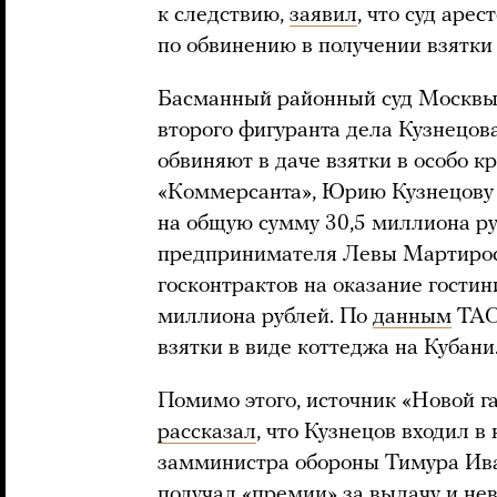
к следствию,
заявил
, что суд аре
по обвинению в получении взятки
Басманный районный суд Москв
второго фигуранта дела Кузнецов
обвиняют в даче взятки в особо 
«Коммерсанта», Юрию Кузнецову 
на общую сумму 30,5 миллиона ру
предпринимателя Левы Мартирос
госконтрактов на оказание гости
миллиона рублей. По
данным
ТАСС
взятки в виде коттеджа на Кубани
Помимо этого, источник «Новой 
рассказал
, что Кузнецов входил в
замминистра обороны Тимура Ива
получал «премии» за выдачу и не