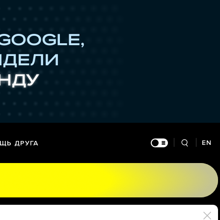
EN
ЩЬ ДРУГА