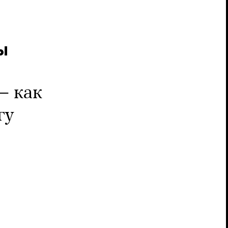
ы
— как
гу