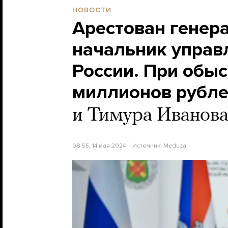
НОВОСТИ
Арестован генер
начальник управ
России. При обыс
миллионов рубл
и Тимура Иванова
08:55, 14 мая 2024
Источник:
Meduza