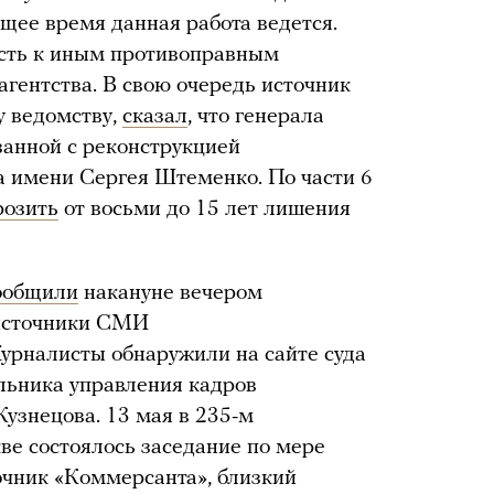
щее время данная работа ведется.
ость к иным противоправным
агентства. В свою очередь источник
у ведомству,
сказал
, что генерала
занной с реконструкцией
а имени Сергея Штеменко. По части 6
розить
от восьми до 15 лет лишения
ообщили
накануне вечером
 источники СМИ
урналисты обнаружили на сайте суда
льника управления кадров
знецова. 13 мая в 235-м
ве состоялось заседание по мере
очник «Коммерсанта», близкий