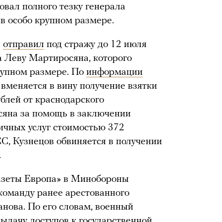
стовал полного тезку генерала
 в особо крупном размере.
ы
отправил
под стражу до 12 июля
а Леву Мартиросяна, которого
крупном размере. По
информации
вменяется в вину получение взятки
блей от краснодарского
яна за помощь в заключении
ничных услуг стоимостью 372
, Кузнецов обвиняется в получении
.
газеты Европа» в Минобороны
 команду ранее арестованного
нова. По его словам, военный
выдачу доступов к государственной