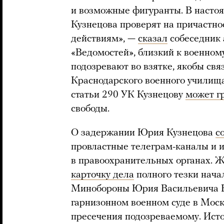
и возможные фигуранты. В настоя
Кузнецова проверят на причастн
действиям», —
сказал
собеседник 
«Ведомостей», близкий к военном
подозревают во взятке, якобы свя
Краснодарского военного училищ
статьи 290 УК Кузнецову
может г
свободы.
О задержании Юрия Кузнецова
с
провластные телеграм-каналы и
в правоохранительных органах. Ж
карточку дела
полного тезки нача
Минобороны Юрия Васильевича Ку
гарнизонном военном суде в Моск
пресечения подозреваемому. Ист