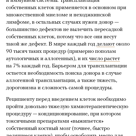
и иммунной системы. Трансплантация
собственных клеток применяется в основном при
множественной миеломе и неходжкинской
лимфоме, в остальных случаях нужен донор —
большинство дефектов не вылечить пересадкой
собственных клеток, потому что все они несут
такой же дефект. В мире каждый год
делают
около
90 тысяч таких процедур (примерно пополам
аутологичных и аллогенных), и их
число растет
на 7% каждый год. Барьером для трансплантации
остается необходимость поиска донора в случае
аллогенной трансплантации, а также тяжесть,
дороговизна и сложность самой процедуры.
Реципиенту перед введением клеток необходимо
пройти довольно тяжелую химиотерапевтическую
процедуру — кондиционирование, при котором
токсичными препаратами «выжигается»
собственный костный мозг (точнее, быстро
делящиеся клетки), чтобы освободить место для