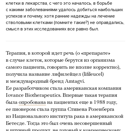
клетки в лекарства, с чего это началось, в борьбе
с какими заболеваниями удалось добиться наибольших
успехов и почему, хотя ранние надежды на лечение
стволовыми клетками (помните такие?) не оправдались,
смысл в этих исследованиях все равно был.
Терапия, в которой идет речь (о «препарате»
в случае клеток, которые берутся из организма
самого пациента, говорить не вполне корректно),
получила название лифилейцел (lifileucel)
и международный бренд Amtagvi.
Ее разработчиком стала американская компания
Iovance Biotherapeutics. Впервые такая терапия
была
опробована
на пациентах еще в 1988 году,
ее пионером стала группа Стивена Розенберга
из Национального института рака в американской
Бетесде. Тогда это был очень несовершенный
и штучный продукт, не готовый к коммерческому