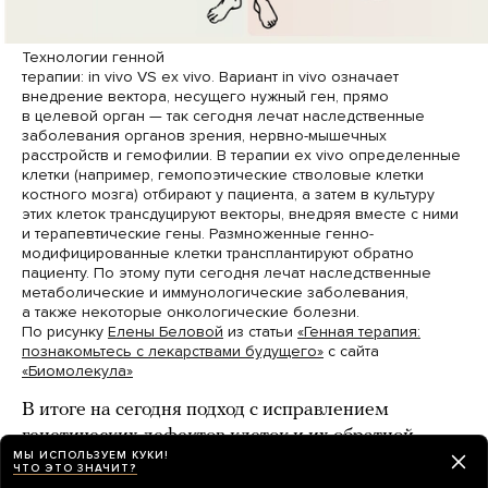
Технологии генной
терапии: in vivo VS ex vivo. Вариант in vivo означает
внедрение вектора, несущего нужный ген, прямо
в целевой орган — так сегодня лечат наследственные
заболевания органов зрения, нервно-мышечных
расстройств и гемофилии. В терапии ex vivo определенные
клетки (например, гемопоэтические стволовые клетки
костного мозга) отбирают у пациента, а затем в культуру
этих клеток трансдуцируют векторы, внедряя вместе с ними
и терапевтические гены. Размноженные генно-
модифицированные клетки трансплантируют обратно
пациенту. По этому пути сегодня лечат наследственные
метаболические и иммунологические заболевания,
а также некоторые онкологические болезни.
По рисунку
Елены Беловой
из статьи
«Генная терапия:
познакомьтесь с лекарствами будущего»
с сайта
«Биомолекула»
В итоге на сегодня подход с исправлением
генетических дефектов клеток и их обратной
МЫ ИСПОЛЬЗУЕМ КУКИ!
инъекцией в организм пациента дал уже
ЧТО ЭТО ЗНАЧИТ?