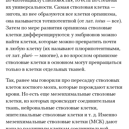
по «потенциалу стволовости», то есть по степени
их универсальности. Самая стволовая клетка —
зигота, из нее образуются все клетки организма,
она называется тотипотентной (от лат.
totus
— все).
Затем по мере развития организма стволовые
клетки дифференцируются: у эмбрионов можно
найти клетки, которые можно превратить почти
в любую клетку (их называют плюрипотентными,
от лат.
pluri-
— многие), а во взрослом организме
стволовые клетки в основном могут превращаться
только в клетки отдельных тканей.
Так, ранее мы говорили про пересадку стволовых
клеток костного мозга, которые порождают клетки
крови. Но есть еще мезенхимальные стволовые
клетки, из которых происходит соединительная
ткань, нейрональные стволовые клетки,
эпителиальные стволовые клетки и т. д. Именно
мезенхимальные стволовые клетки (МСК) дают
начало различным клеткам соединительной