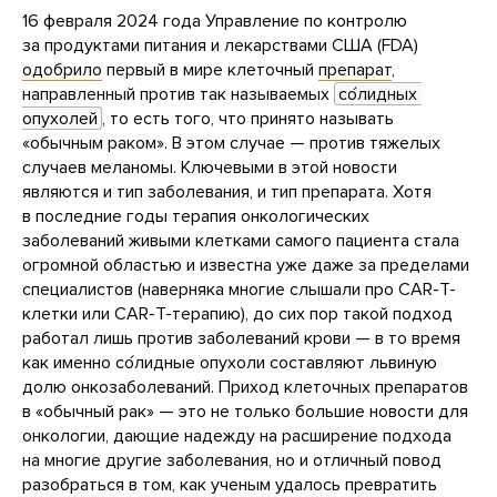
16 февраля 2024 года Управление по контролю
за продуктами питания и лекарствами США (FDA)
одобрило
первый в мире клеточный
препарат
,
направленный против так называемых
со́лидных 
опухолей
, то есть того, что принято называть
«обычным раком». В этом случае — против тяжелых
случаев меланомы. Ключевыми в этой новости
являются и тип заболевания, и тип препарата. Хотя
в последние годы терапия онкологических
заболеваний живыми клетками самого пациента стала
огромной областью и известна уже даже за пределами
специалистов (наверняка многие слышали про CAR-T-
клетки или CAR-T-терапию), до сих пор такой подход
работал лишь против заболеваний крови — в то время
как именно со́лидные опухоли составляют львиную
долю онкозаболеваний. Приход клеточных препаратов
в «обычный рак» — это не только большие новости для
онкологии, дающие надежду на расширение подхода
на многие другие заболевания, но и отличный повод
разобраться в том, как ученым удалось превратить