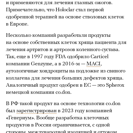
и применяются для лечения глазных ожогов.
Примечательно, что Holoclar стал первой
одобренной терапией на основе стволовых клеток
в Европе.
Несколько компаний разработали продукты
на основе собственных клеток хряща пациента для
лечения артритов и артрозов коленного сустава.
Так, еще в 1997 году FDA одобрило Carticel
компании Genzyme, а в 2016-м —
MACI
,
аутологичные хондроциты на подложке из свиного
коллагена для лечения больших дефектов хряща.
Аналогичный продукт одобрен в ЕС — это Spherox
немецкой компании co.don.
В РФ такой продукт на основе технологии co.don
был
зарегистрирован
в 2023 году компанией
«Генериум». Вообще разработка клеточных
продуктов в России ограничивается, с одной
стороны, международной изоляцией и оттоком