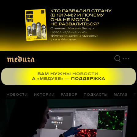
Перейти
к
материалам
НОВОСТИ
ИСТОРИИ
РАЗБОР
ПОДКАСТЫ
МАГАЗ
П