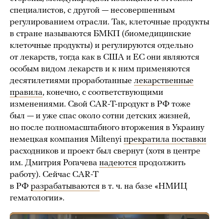
специалистов, с другой — несовершенным
регулированием отрасли. Так, клеточные продукты
в стране называются БМКП (биомедицинские
клеточные продукты) и регулируются отдельно
от лекарств, тогда как в США и ЕС они являются
особым видом лекарств и к ним применяются
десятилетиями проработанные
лекарственные
правила
, конечно, с соответствующими
изменениями. Свой CAR-T-продукт в РФ тоже
был — и уже спас около сотни детских жизней,
но после полномасштабного вторжения в Украину
немецкая компания Miltenyi
прекратила поставки
расходников и проект был свернут (хотя в центре
им. Дмитрия Рогачева
надеются
продолжить
работу). Сейчас CAR-T
в РФ
разрабатываются
в т. ч. на базе «НМИЦ
гематологии».