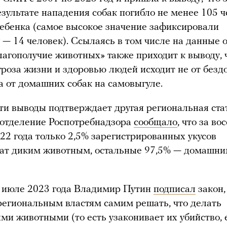
езультате нападения собак погибло не менее 105 ч
ребенка (самое высокое значение зафиксировали
у — 14 человек). Ссылаясь в том числе на данные 
лагополучие животных» также приходит к выводу, 
гроза жизни и здоровью людей исходит не от без
а от домашних собак на самовыгуле.
ти выводы подтверждает другая региональная ста
 отделение Роспотребнадзора
сообщало
, что за во
22 года только 2,5% зарегистрированных укусов
ат диким животным, остальные 97,5% — домашн
 июле 2023 года Владимир Путин
подписал
закон,
региональным властям самим решать, что делать
ми животными (то есть узаконивает их убийство, 