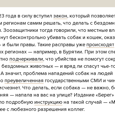
3 года в силу вступил
закон
, который позволяе
м регионам самим решать, что делать с бездом
. Зоозащитники тогда говорили, что местные вл
нут бесконтрольно убивать собак и кошек, ока
— и были правы. Такие расправы уже
происходят
х регионах — например, в Бурятии. При этом с
атно
подчеркивали
, что убийства не помогут сок
 бездомных животных — и вряд ли спасут чье-т
 А значит, проблема нападений собак на людей
но
преувеличенная
государственными СМИ и чин
исчезнет. Что делать, если собака — не важно, 
яя — напала на вас на улице? Издание «Берег»
ло подробную
инструкцию
на такой случай — «
ее с любезного разрешения коллег.