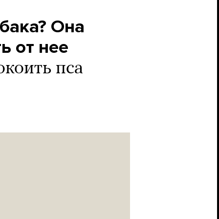
обака? Она
ь от нее
окоить пса