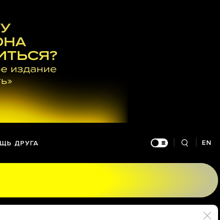
EN
ЩЬ ДРУГА