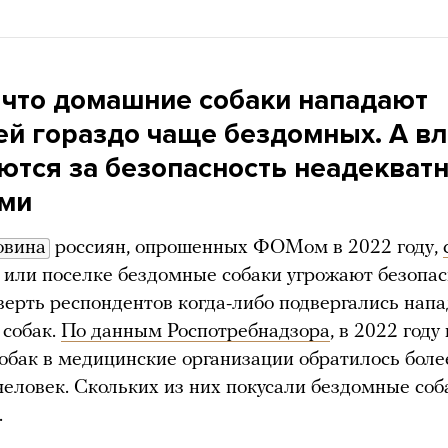
, что домашние собаки нападают
ей гораздо чаще бездомных. А вл
ются за безопасность неадекват
ми
овина
россиян, опрошенных ФОМом в 2022 году,
е или поселке бездомные собаки угрожают безопа
верть респондентов когда-либо подвергались нап
 собак.
По данным Роспотребнадзора
, в 2022 году
собак в медицинские организации обратилось боле
человек. Скольких из них покусали бездомные соб
.