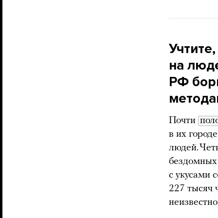
Учтите
на люд
РФ бор
метода
Почти
пол
в их город
людей. Чет
бездомных
с укусами 
227 тысяч 
неизвестно