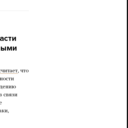
асти
ными
считает
, что
сности
адению
 в связи
е
аки,