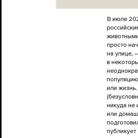
В июле 202
российски
животными
просто нач
на улице, 
в некоторы
неоднокр
популяцию
или жизнь.
(безуслов
никуда не 
или домашн
подготови
публикует 