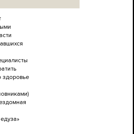
т
ными
асти
завшихся
пециалисты
ратить
о здоровье
овниками)
бездомная
Медуза»