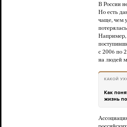
В России н
Но есть да
чаще, чем 
потерялась
Например, 
поступивши
с 2006 по 
на людей м
КАКОЙ УХ
Как поня
жизнь по
Ассоциаци
российских