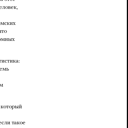
еловек,
омских
что
домных
тистика:
семь
им
 который
если такое