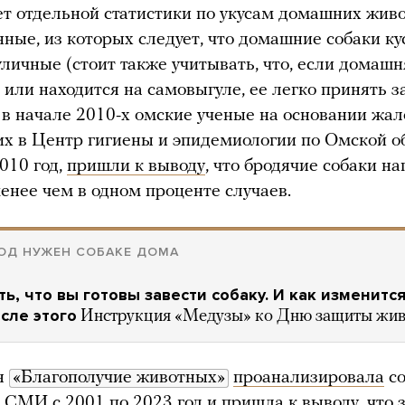
ет отдельной статистики по укусам домашних жив
нные, из которых следует, что домашние собаки к
уличные (стоит также учитывать, что, если домашн
 или находится на самовыгуле, ее легко принять з
в начале 2010-х омские ученые на основании жал
х в Центр гигиены и эпидемиологии по Омской о
2010 год,
пришли к выводу
, что бродячие собаки н
енее чем в одном проценте случаев.
ОД НУЖЕН СОБАКЕ ДОМА
ть, что вы готовы завести собаку. И как изменитс
сле этого
Инструкция «Медузы» ко Дню защиты жи
я
«Благополучие животных»
проанализировала
со
 СМИ с 2001 по 2023 год и пришла к выводу, что з