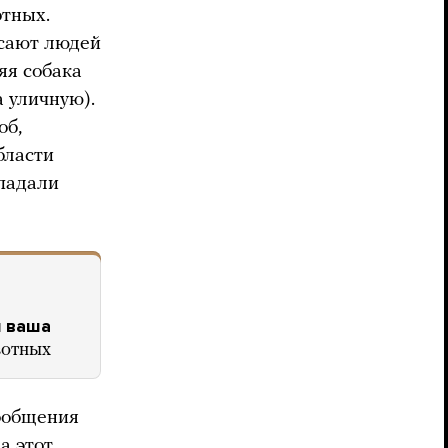
отных.
усают людей
яя собака
а уличную).
об,
бласти
ападали
я ваша
вотных
общения
а этот