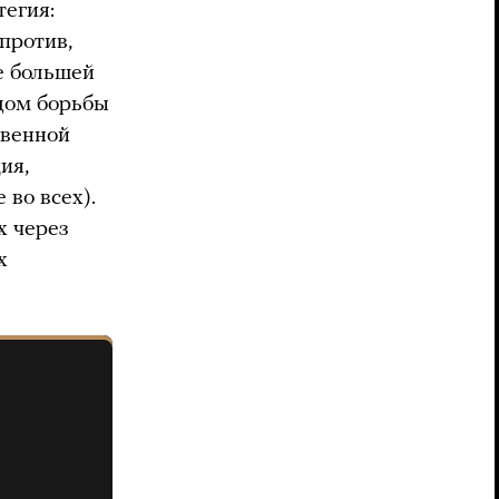
тегия:
против,
е большей
дом борьбы
твенной
ия,
 во всех).
х через
х