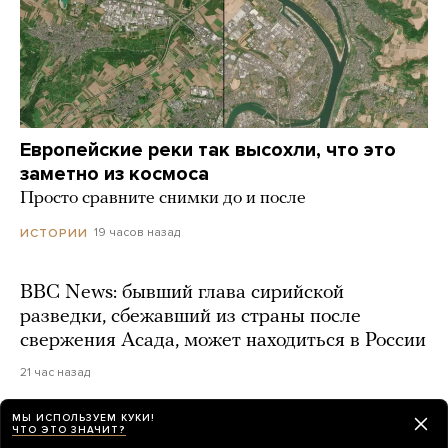
Европейские реки так высохли, что это
заметно из космоса
Просто сравните снимки до и после
19 часов назад
ИСТОРИИ
BBC News: бывший глава сирийской
разведки, сбежавший из страны после
свержения Асада, может находиться в России
21 час назад
МЫ ИСПОЛЬЗУЕМ КУКИ!
«В центре марафет дикий происходит».
ЧТО ЭТО ЗНАЧИТ?