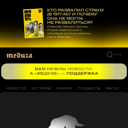
Перейти
к
материалам
НОВОСТИ
ИСТОРИИ
РАЗБОР
ПОДКАСТЫ
МАГАЗ
П