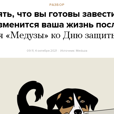
РАЗБОР
ть, что вы готовы завест
зменится ваша жизнь пос
я «Медузы» ко Дню защит
09:11, 4 октября 2021
Источник:
Meduza