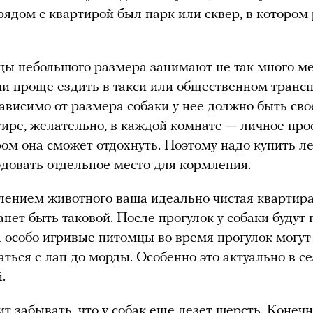
рядом с квартирой был парк или сквер, в котором
ы небольшого размера занимают не так много ме
ми проще ездить в такси или общественном трансп
ависимо от размера собаки у нее должно быть сво
тире, желательно, в каждой комнате — личное про
ром она сможет отдохнуть. Поэтому надо купить л
удовать отдельное место для кормления.
лением животного ваша идеально чистая квартир
анет быть таковой. После прогулок у собаки будут
а особо игривые питомцы во время прогулок могут
аться с лап до морды. Особенно это актуально в с
.
ит забывать, что у собак еще лезет шерсть. Конечно