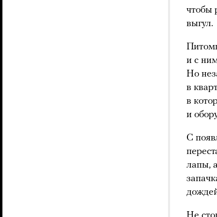
чтобы 
выгул.
Питомц
и с ни
Но нез
в квар
в кото
и обор
С появ
перест
лапы, 
запачк
дождей
Не сто