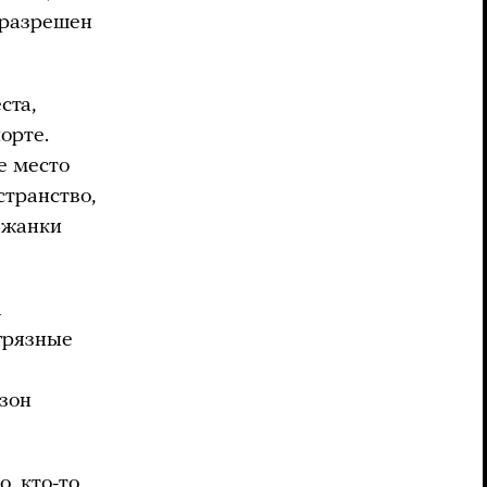
 разрешен
ста,
орте.
е место
странство,
ежанки
а
 грязные
езон
, кто-то