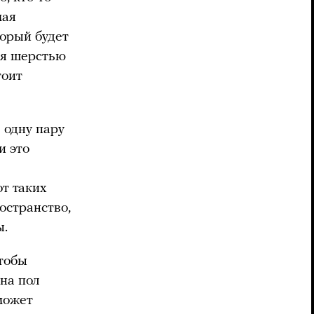
мая
орый будет
ся шерстью
тоит
 одну пару
и это
от таких
остранство,
ы.
Чтобы
 на пол
может