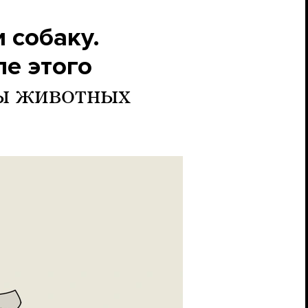
и собаку.
ле этого
ы животных