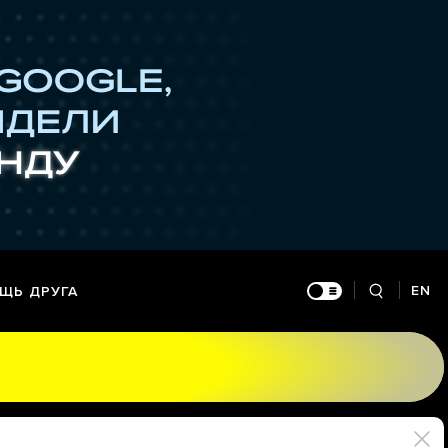
EN
ЩЬ ДРУГА