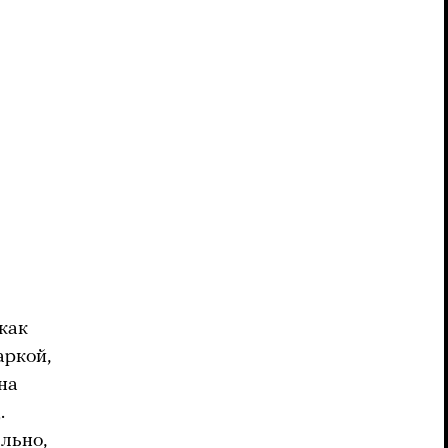
 как
аркой,
на
.
льно,