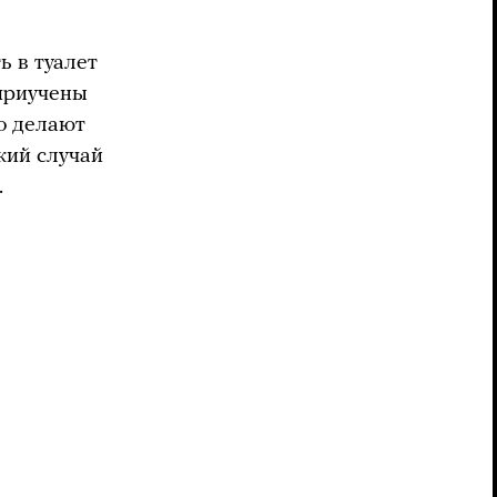
ь в туалет
 приучены
то делают
який случай
.