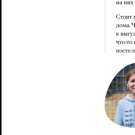
на них 
Стоит 
дома. 
к выгу
что-то
постел