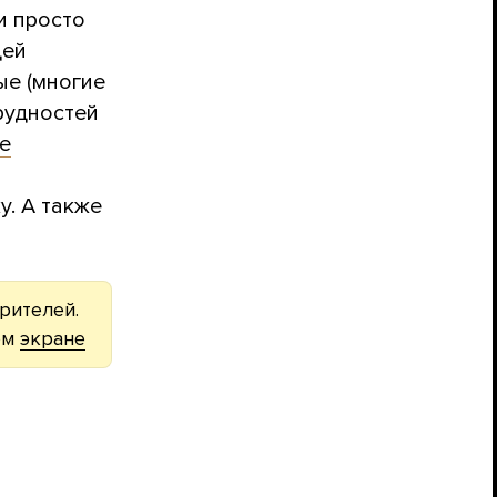
и просто
дей
ые (многие
трудностей
е
у. А также
рителей.
ом
экране