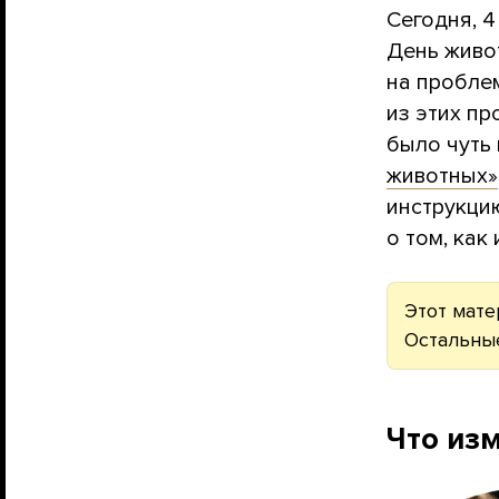
Сегодня, 4
День живо
на пробле
из этих пр
было чуть
животных»
инструкцию
о том, как
Этот мате
Остальны
Что из