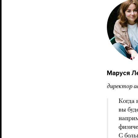
Маруся Л
директор а
Когда 
вы буд
наприм
физиче
С боль