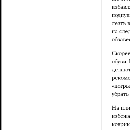
избавл
подпуш
лезть 
на сле
обзаве
Скорее
обуви.
делают
рекоме
«погры
убрать
На пли
избежа
коврик