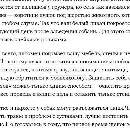
яется от излишков у грумера, но есть так называе
ка — короткий пушок под шерстью животного, кот
в любом случае. Так что ваш белый диван покроет
дующий день после заведения собаки. Для этого с
стись клейкими роликами.
 всего, питомец погрызет вашу мебель, стены и не
 Но к этому нужно относиться с пониманием: собак
 от стресса, поэтому сразу, как заведете питомца,
ндую обратиться к
зоопсихологу
. Защитить себя 
зов» можно только одним способом — очистить пр
 все провода и вещи с пола и оставить только стен
тке и паркете у собак могут разъезжаться лапы. 
ть травм и проблем с суставами, лучше постелить
и. Но готовьтесь к тому, что первое время щенок 