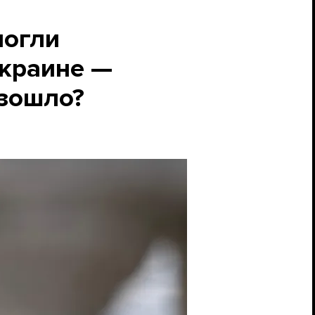
могли
Украине —
изошло?