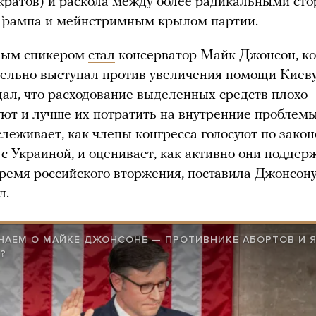
кратов) и раскола между более радикальными ст
Трампа и мейнстримным крылом партии.
овым спикером
стал
консерватор Майк Джонсон, к
ельно выступал против увеличения помощи Киеву
ал, что расходование выделенных средств плохо
ют и лучше их потратить на внутренние проблем
слеживает, как члены конгресса голосуют по зако
с Украиной, и оценивает, как активно они подде
время российского вторжения,
поставила
Джонсону
л.
НАЕМ О МАЙКЕ ДЖОНСОНЕ — ПРОТИВНИКЕ АБОРТОВ И 
?