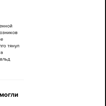
енной
оюзников
ше
лго тянул
та
нальд
 могли