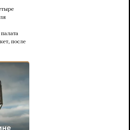
етыре
для
5
 палата
кет, после
ине