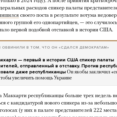
только в 2024 году). А после принятия краткосроч
деральных расходов спикер палаты представител
лишился
своего поста в результате вотума недовер
нного группой его однопартийцев, — это случилось
стало первой подобной отставкой в истории США.
 ОБВИНИЛИ В ТОМ, ЧТО ОН «СДАЛСЯ ДЕМОКРАТАМ»
аккарти — первый в истории США спикер палаты
ителей, отправленный в отставку. Против респу
совали даже республиканцы
Он якобы заключил «с
 чтобы увеличить помощь Украине
а Маккарти республиканцы больше трех недель н
ся с кандидатурой нового спикера из-за небольшо
 голосах (у них в палате представителей 222 мест