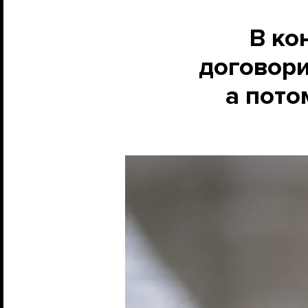
В ко
договори
а пото