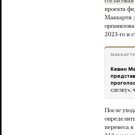
согласован
проекта фе
Маккарти
организова
2023-го и 
МАККАРТИ
Кевин М
представ
проголо
сделку»,
После уход
определить
перевеса в