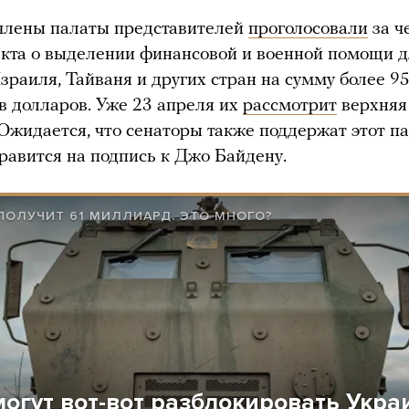
члены палаты представителей
проголосовали
за ч
кта о выделении финансовой и военной помощи 
зраиля, Тайваня и других стран на сумму более 9
 долларов. Уже 23 апреля их
рассмотрит
верхняя
 Ожидается, что сенаторы также поддержат этот па
правится на подпись к Джо Байдену.
ПОЛУЧИТ 61 МИЛЛИАРД. ЭТО МНОГО?
огут вот-вот разблокировать Укра