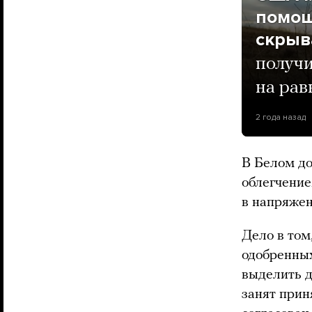
помощ
скрыв
получи
на ра
2 года назад
В Белом до
облегчение
в напряжен
Дело в том
одобренны
выделить д
занят прин