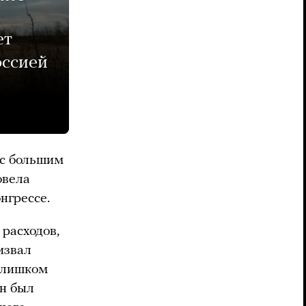
ет
оссией
 с большим
овела
нгрессе.
расходов,
извал
 слишком
он был