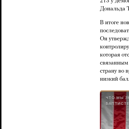
213 у демо
Дональда 
В итоге н
последоват
Он утвержд
контролиру
которая от
связанным 
страну во 
низкий бал
ЧТО МЫ З
БАПТИСТЕ