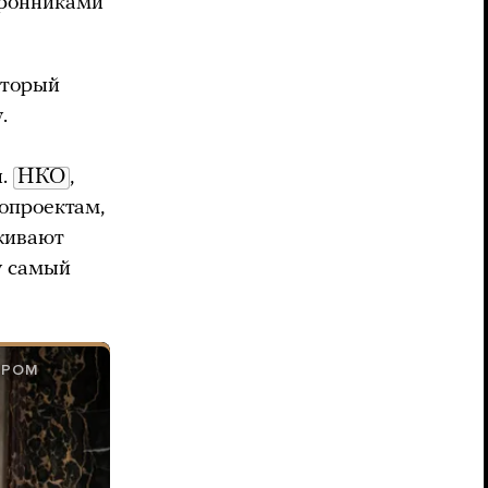
оронниками
оторый
.
ы.
НКО
,
нопроектам,
рживают
 самый
ЯРОМ