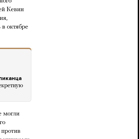
ного
ей Кевин
ия,
 в октябре
бликанца
екретную
е могли
го
а против