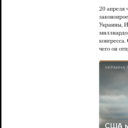
20 апреля 
законопрое
Украины, И
миллиардов
конгресса.
чего он от
УКРАИНА 
США м