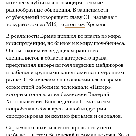
интерес у публики и провоцирует самые
разнообразные обвинения. В зависимости
от убеждений говорящего главу ОП называют
то куратором из MI6, то
агентом
Кремля.
В реальности Ермак пришел во власть из мира
юриспруденции, но близок и к миру шоу-бизнеса.
Он был одним из ведущих украинских
специалистов в области авторского права,
представлял интересы голливудских мейджоров
и работал с крупными клиентами на внутреннем
рынке. С Зеленским он
познакомился
во время
совместной работы на телеканале «Интер»,
которым тогда владел бизнесмен Валерий
Хорошковский. Впоследствии Ермак и сам
попробовал себя в креативной индустрии,
спродюсировав несколько фильмов и
сериалов
.
Серьезного политического прошлого у него
не было — в этом Зеленский и Ермак похожи. Зато