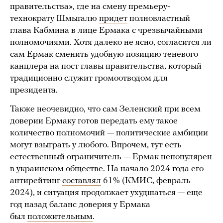
правительства», где на смену премьеру-
технократу Шмыгалю
придет
полновластный
глава Кабмина в лице Ермака с чрезвычайными
полномочиями. Хотя далеко не ясно, согласится ли
сам Ермак сменить удобную позицию теневого
канцлера на пост главы правительства, который
традиционно служит громоотводом для
президента.
Также неочевидно, что сам Зеленский при всем
доверии Ермаку готов передать ему такое
количество полномочий — политические амбиции
могут взыграть у любого. Впрочем, тут есть
естественный ограничитель — Ермак непопулярен
в украинском обществе. На начало 2024 года его
антирейтинг
составлял
61% (КМИС, февраль
2024), и ситуация продолжает ухудшаться — еще
год назад баланс доверия у Ермака
был
положительным
.