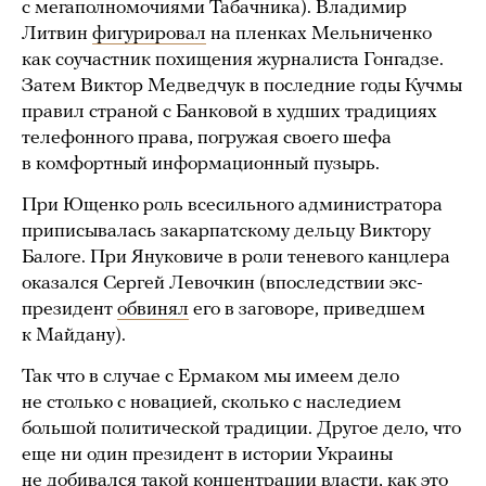
с мегаполномочиями Табачника). Владимир
Литвин
фигурировал
на пленках Мельниченко
как соучастник похищения журналиста Гонгадзе.
Затем Виктор Медведчук в последние годы Кучмы
правил страной с Банковой в худших традициях
телефонного права, погружая своего шефа
в комфортный информационный пузырь.
При Ющенко роль всесильного администратора
приписывалась закарпатскому дельцу Виктору
Балоге. При Януковиче в роли теневого канцлера
оказался Сергей Левочкин (впоследствии экс-
президент
обвинял
его в заговоре, приведшем
к Майдану).
Так что в случае с Ермаком мы имеем дело
не столько с новацией, сколько с наследием
большой политической традиции. Другое дело, что
еще ни один президент в истории Украины
не добивался такой концентрации власти, как это