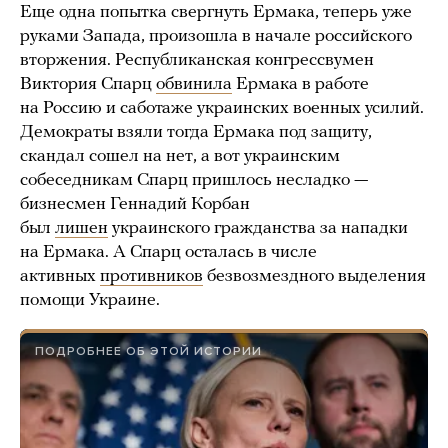
Еще одна попытка свергнуть Ермака, теперь уже
руками Запада, произошла в начале российского
вторжения. Республиканская конгрессвумен
Виктория Спарц
обвинила
Ермака в работе
на Россию и саботаже украинских военных усилий.
Демократы взяли тогда Ермака под защиту,
скандал сошел на нет, а вот украинским
собеседникам Спарц пришлось несладко —
бизнесмен Геннадий Корбан
был
лишен
украинского гражданства за нападки
на Ермака. А Спарц осталась в числе
активных
противников
безвозмездного выделения
помощи Украине.
ПОДРОБНЕЕ ОБ ЭТОЙ ИСТОРИИ