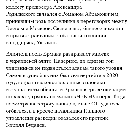
в первый же день вторжения Ермак через
коллегу-продюсера Александра
Роднянского
связался
с Романом Абрамовичем,
принявшим роль посредника в переговорах между
Киевом и Москвой. Связи в шоу-бизнесе помогли
и при выстраивании глобальной коалиции
в поддержку Украины.
Влиятельность Ермака раздражает многих
в украинской элите. Наверное, ни один из топ-
чиновников не подвергался атакам такого уровня.
Самой крупной из них был «вагнергейт» в 2020
году, когда высокопоставленные силовики
и журналисты обвиняли Ермака в срыве операции
по захвату группы наемников ЧВК «Вагнер». Тогда,
несмотря на остроту нападок, главе ОП удалось
отбиться, а в кресле начальника Главного
управления разведки оказался его протеже
Кирилл Буданов.