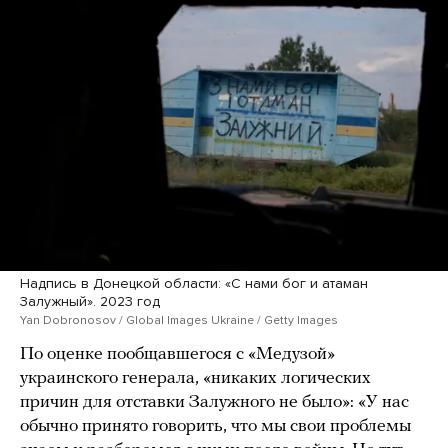
Надпись в Донецкой области: «С нами бог и атаман
Залужный». 2023 год
Yan Dobronosov / Global Images Ukraine / Getty Images
По оценке пообщавшегося с «Медузой»
украинского генерала, «никаких логических
причин для отставки Залужного не было»: «У нас
обычно принято говорить, что мы свои проблемы