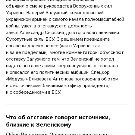
объявил
о смене руководства Вооруженных сил
Украины. Валерий Залужный, командовавший
украинской армией с самого начала полномасштабной
войны, ушел в отставку; его должность
занял Александр Сырский, до этого возглавлявший
Сухопутные силы ВСУ. С решением президента
согласны далеко не все (как в Украине, так
и за ее пределами): многие комментаторы объясняют
отставку Залужного тем, что Зеленский не хотел
видеть во главе армии сверхпопулярного генерала
и опасался его политических амбиций. Спецкор
«Медузы» Елизавета Антонова поговорила об этом
и с источниками, близкими к офису президента,
и с собеседниками в ВСУ.
Что об отставке говорят источники,
близкие к Зеленскому
Офис Владимира Зеленского очень скупо