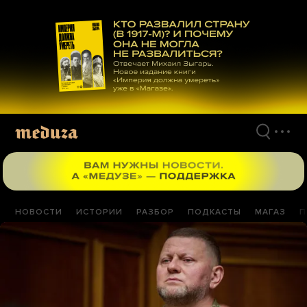
Перейти
к
материалам
НОВОСТИ
ИСТОРИИ
РАЗБОР
ПОДКАСТЫ
МАГАЗ
П