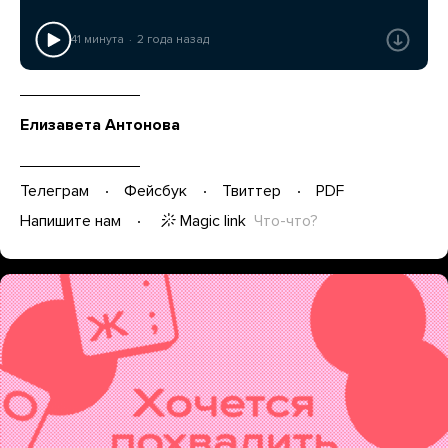
41 минута
2 года назад
Елизавета Антонова
Телеграм
Фейсбук
Твиттер
PDF
Magic link
Что-что?
Напишите нам