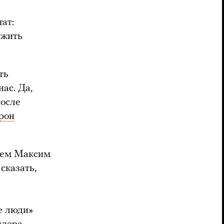
тат:
 жить
ть
ас. Да,
после
рон
ачем Максим
сказать,
е люди»