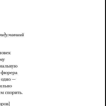
придумавший
ловек
ому
циальную
о фюрера
 одно —
вильно
м спорить.
оров]