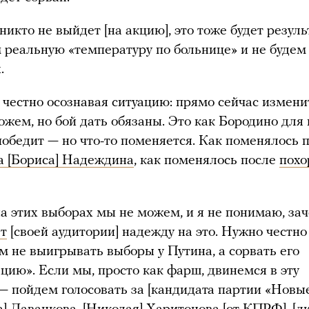
икто не выйдет [на акцию], это тоже будет резуль
реальную «температуру по больнице» и не будем
.
 честно осознавая ситуацию: прямо сейчас измени
ожем, но бой дать обязаны. Это как Бородино для н
обедит — но что-то поменяется. Как поменялось 
а [Бориса] Надеждина
, как поменялось после
похо
а этих выборах мы не можем, и я не понимаю, з
т
[своей аудитории] надежду на это. Нужно честно 
м не выигрывать выборы у Путина, а сорвать его
цию». Если мы, просто как фарш, двинемся в эту
— пойдем голосовать за [кандидата партии «Новы