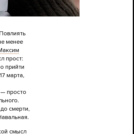
 Повлиять
не менее
Максим
сл прост:
о прийти
17 марта,
 — просто
льного.
до смерти,
авальная.
кой смысл