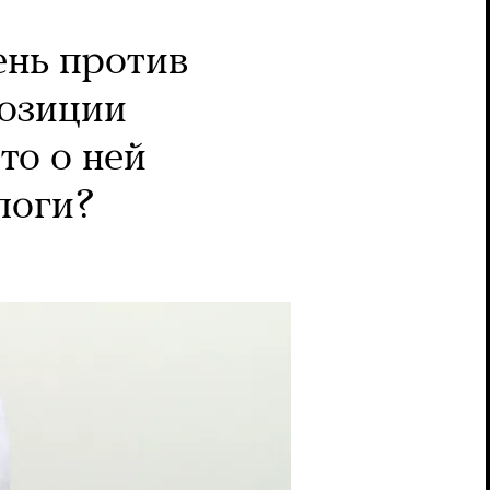
нь против
позиции
то о ней
логи?