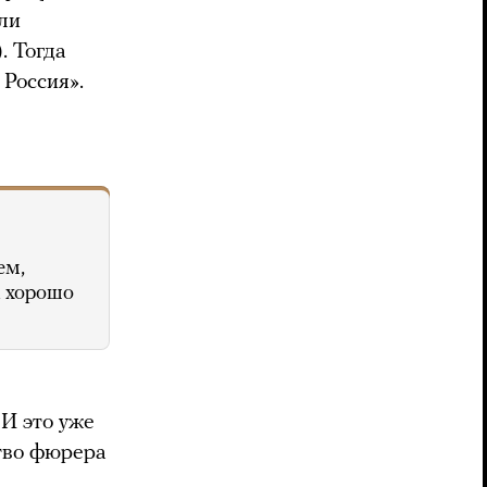
или
. Тогда
 Россия».
ем,
к хорошо
 И это уже
ство фюрера