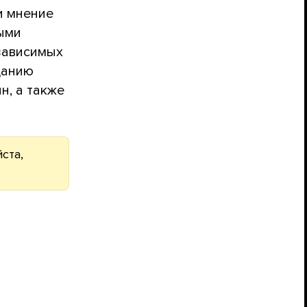
и мнение
ными
зависимых
данию
н, а также
ста,