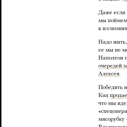
Даже если н
мы поймем 
в иллюзиях
Надо жить,
ее мы не м
Наполеон п
очередей з
Алексея
.
Победить н
Кац
продае
что мы иде
«спецопера
мясорубку 