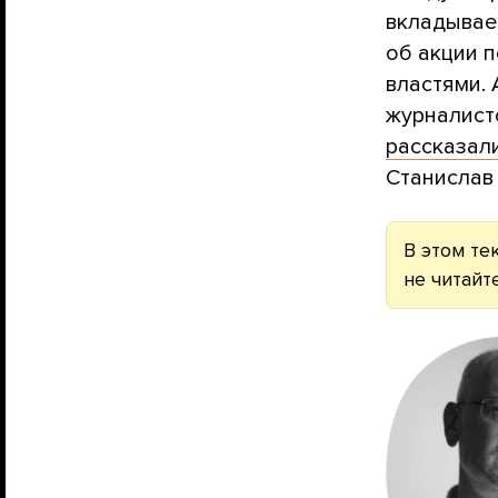
вкладывае
об акции 
властями.
журналисто
рассказал
Станислав
В этом те
не читайте