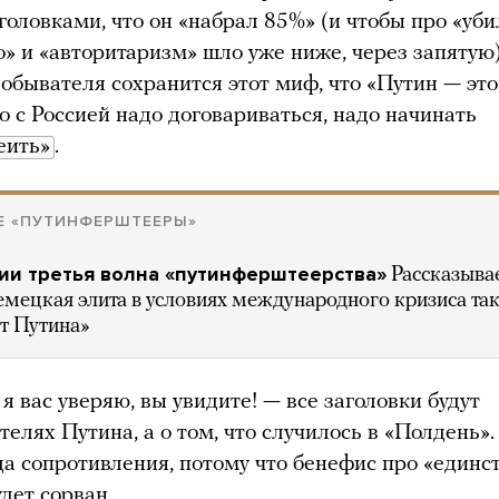
головками, что он «набрал 85%» (и чтобы про «уб
» и «авторитаризм» шло уже ниже, через запятую)
 обывателя сохранится этот миф, что «Путин — это
то с Россией надо договариваться, надо начинать
еить»
.
Е «ПУТИНФЕРШТЕЕРЫ»
ии третья волна «путинферштеерства»
Рассказыва
емецкая элита в условиях международного кризиса та
т Путина»
я вас уверяю, вы увидите! — все заголовки будут
телях Путина, а о том, что случилось в «Полдень».
да сопротивления, потому что бенефис про «един
дет сорван.