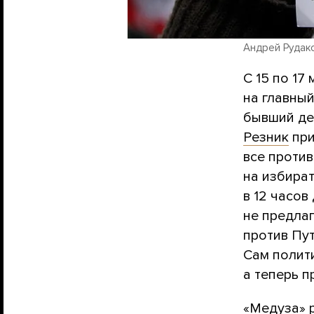
Андрей Рудако
С 15 по 17
на главный
бывший де
Резник
при
все проти
на избират
в 12 часов
не предлаг
против Пу
Сам полити
а теперь 
«Медуза» 