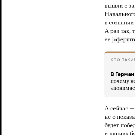
вышли с за
Навального
в сознании
А раз так, 
ее
«фершт
КТО ТАКИ
В Герман
почему н
«понимае
А сейчас — 
не о показа
будет побе
и нации» бу