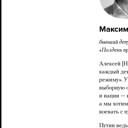
Максим
бывший деп
«Полдень п
Алексей [Н
каждый ден
режиму». У
выборную 
и нации — 
а мы хотим
воевать с 
Путин ведь