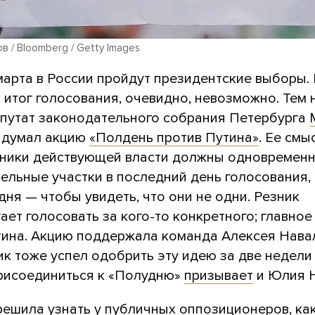
в / Bloomberg / Getty Images
 марта в России пройдут президентские выборы.
 итог голосования, очевидно, невозможно. Тем 
путат законодательного собрания Петербурга
думал акцию
«Полдень против Путина»
. Ее смы
вники действующей власти должны одновременн
ельные участки в последний день голосования, 
 дня — чтобы увидеть, что они не одни. Резник
ает голосовать за кого-то конкретного; главное
тина. Акцию поддержала команда Алексея Нава
к тоже успел одобрить эту идею за две недели 
присоединиться к «Полудню»
призывает
и Юлия Н
решила узнать у публичных оппозиционеров, ка