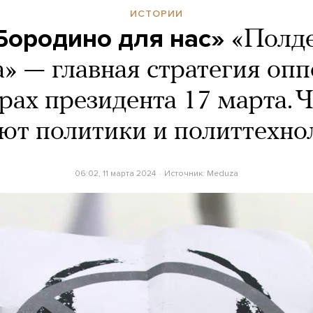
ИСТОРИИ
Бородино для нас»
«Полде
» — главная стратегия оп
рах президента 17 марта. Ч
ют политики и политтехно
06:02, 11 марта 2024
Источник:
Meduza