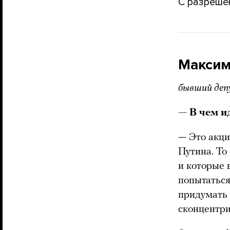
С разреше
Максим
бывший деп
— В чем и
— Это акци
Путина. То
и которые 
попытаться
придумать 
сконцентри