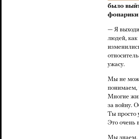
было выйт
фонарики 
— Я выходи
людей, как 
изменились
относитель
ужасу.
Мы не мож
понимаем, 
Многие жив
за войну. О
Ты просто 
Это очень 
Мы знаем, 