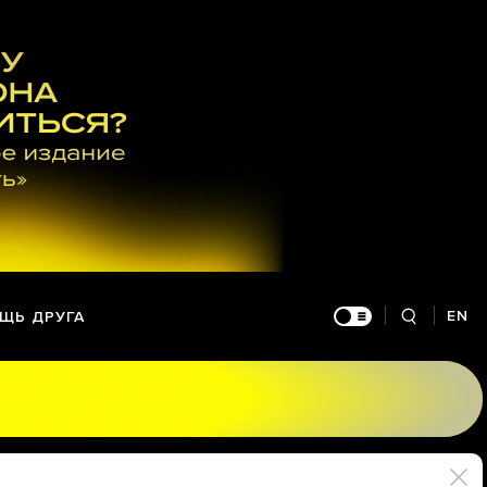
EN
ЩЬ ДРУГА