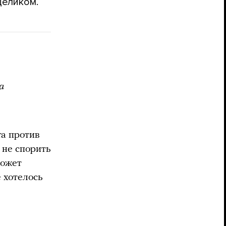
целиком.
а
та против
 не спорить
может
 хотелось