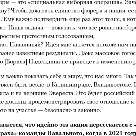
оры — это «специальная выборная операция». Зач
ну? Чтобы доказать единство фюрера и нации: ес
я. Ему важно подтвердить еще раз этот тезис, в ко
ят. Наша задача — показать, что все ровно наоборо
ростым протестным голосованием,
гал
Навальный? Идея мне кажется плохой: нам на
ранее известные результаты. Даже массовое голо
го [Бориса] Надеждина не приведет к изменению р
м важно показать себе и миру, что нас много. Так 
лжен быть везде: в Калининграде, Владивостоке, 
ила и на вершине Эвереста. Это будет российский
не должны продемонстрировать свое отношение к 
это на участке — безопасно и законно.
ажется, что идейно эта акция пересекается с 
траха
» команды Навального, когда в 2021 год