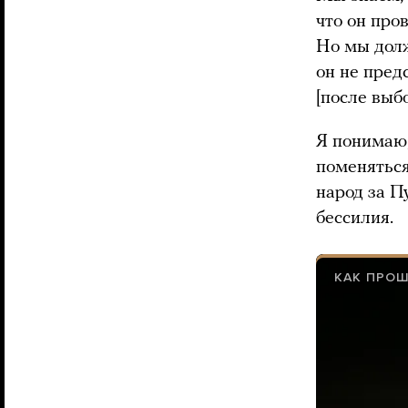
что он про
Но мы долж
он не пред
[после выбо
Я понимаю,
поменяться
народ за П
бессилия.
КАК ПРОШ