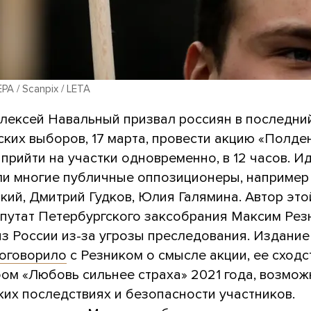
EPA / Scanpix / LETA
Алексей Навальный призвал россиян в последни
ких выборов, 17 марта, провести акцию «Полде
прийти на участки одновременно, в 12 часов. И
и многие публичные оппозиционеры, например
кий, Дмитрий Гудков, Юлия Галямина. Автор это
путат Петербургского заксобрания Максим Резн
из России из-за угрозы преследования. Издание
оговорило
с Резником о смысле акции, ее сходс
ом «Любовь сильнее страха» 2021 года, возмо
ких последствиях и безопасности участников.