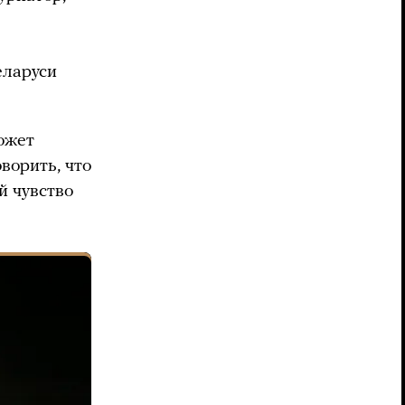
еларуси
ожет
ворить, что
й чувство