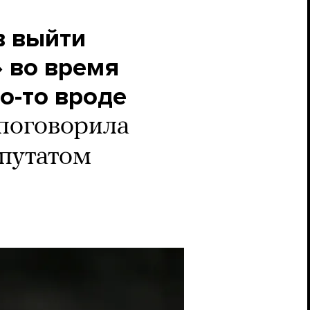
в выйти
 во время
о-то вроде
поговорила
епутатом