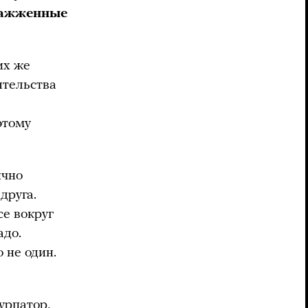
 зажженные
их же
оятельства
этому
ично
друга.
се вокруг
адо.
 не один.
урпатор,