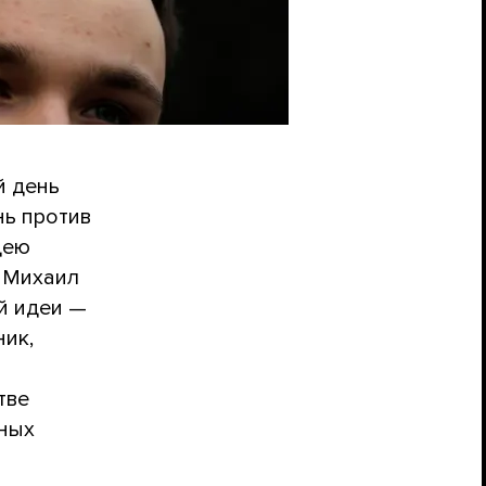
й день
нь против
дею
 Михаил
й идеи —
ик,
тве
жных