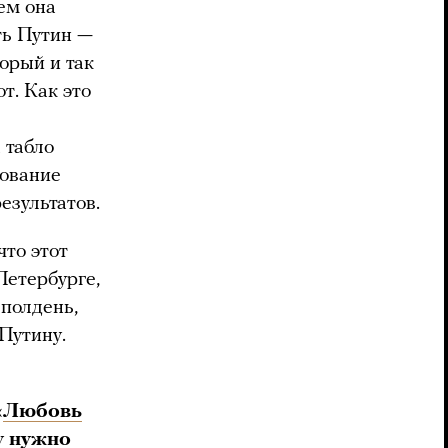
ем она
ть Путин —
торый и так
т. Как это
 табло
сование
езультатов.
что этот
Петербурге,
 полдень,
Путину.
«
Любовь
у нужно