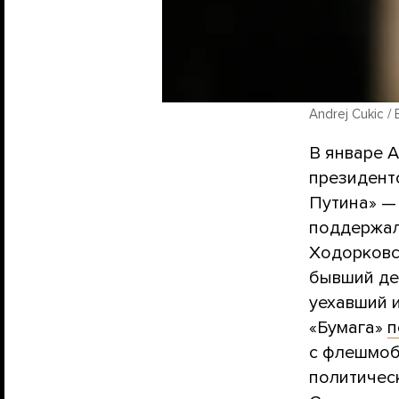
Andrej Cukic / 
В январе 
президентс
Путина» — 
поддержал
Ходорковс
бывший де
уехавший 
«Бумага»
п
с флешмоб
политичес