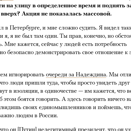
и на улицу в определенное время и поднять
вверх? Акция не показалась массовой.
л в Петербурге, и мне сложно судить. Я видел так
и я, я не был там один. Ты прав, конечно, но обст
. Мне кажется, сейчас у людей есть потребность
но безопасно демонстрировать свое отношение к 
ем игнорировать
очереди за Надеждина
. Мы отл
что люди пришли туда, чтобы просто увидеть друг 
ут в изоляции, в одиночестве — им кажется, что в
б этом боятся говорить. А здесь говорить ничего н
увидишь своих единомышленников и поймешь, что
важно людям в России.
что он [Путин] нелегитимный президент, что он уз