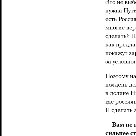
Это не выб
нужна Пути
есть Росси
многие вер
сделать? П
как
предла
покажут за
за условно
Поэтому на
полдень до
в долине Н
где россия
И сделать 
— Вам не к
сильнее с