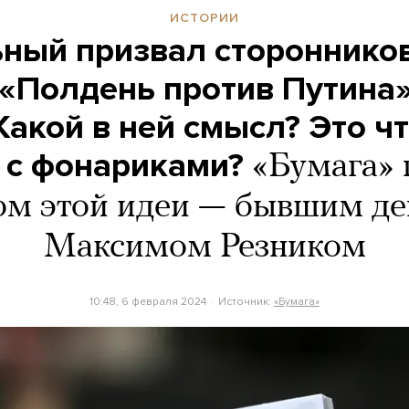
ИСТОРИИ
ный призвал стороннико
 «Полдень против Путина»
Какой в ней смысл? Это чт
с фонариками?
«Бумага» 
ом этой идеи — бывшим д
Максимом Резником
10:48, 6 февраля 2024
Источник:
«Бумага»