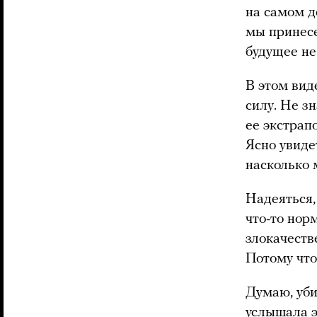
на самом д
мы принес
будущее не
В этом ви
силу. Не з
ее экстрап
Ясно увидет
насколько 
Надеяться,
что-то нор
злокачеств
Потому что
Думаю, уби
услышала э