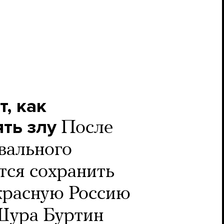
т, как
ть злу
После
вального
тся сохранить
красную Россию
Шура Буртин