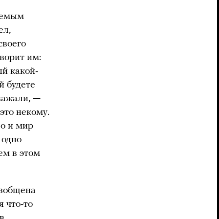
аемым
ел,
своего
оворит им:
ый какой-
й будете
важали, —
это некому.
Но и мир
 одно
ем в этом
азобщена
я что-то
в