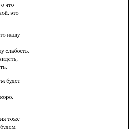
о что
ой, это
то нашу
у слабость.
видеть,
ать.
ем будет
коро.
сия тоже
 будем