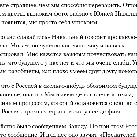
еле страшнее, чем мы способны переварить. Оттог
ем цветы, выложим фотографию с Юлией Навальн
 появится, мы просто себя успокоим.
део
«не сдавайтесь»
Навальный говорит про какую-
наю. Может, он чувствовал свою силу и на всех
олировал. Мне кажется важным почувствовать наш
ь, что будущего у нас нет и что мы очень слабы. У
мы разобщены, как плохо умеем друг другу помог
 что с Россией в сколько-нибудь обозримом будущ
мальное, опасно. Мы имеем дело с очень плохим,
енным процессом, который остановится очень не с
 Россия огромная страна и сил у нее до фига.
йство было сообщением Западу. Но при этом Рос
то сообщение. И для нее оно звучит: «Предателей