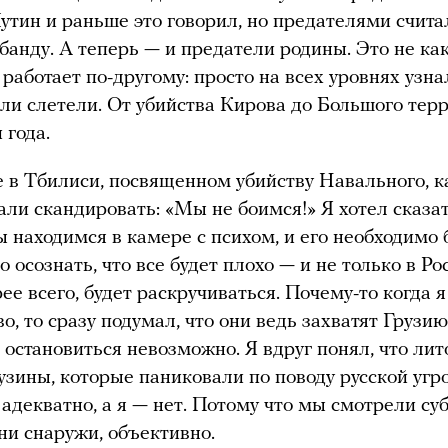
Путин и раньше это говорил, но предателями считал
 банду. А теперь — и предатели родины. Это не ка
 работает по-другому: просто на всех уровнях узна
ли слетели. От убийства Кирова до Большого тер
 года.
 в Тбилиси, посвященном убийству Навального, к
али скандировать: «Мы не боимся!» Я хотел сказат
ы находимся в камере с психом, и его необходимо 
 осознать, что все будет плохо — и не только в Ро
рее всего, будет раскручиваться. Почему-то когда 
во, то сразу подумал, что они ведь захватят Грузи
о остановиться невозможно. Я вдруг понял, что лит
узины, которые паниковали
по поводу русской угр
 адекватно, а я — нет. Потому что мы смотрели су
они снаружи, объективно.