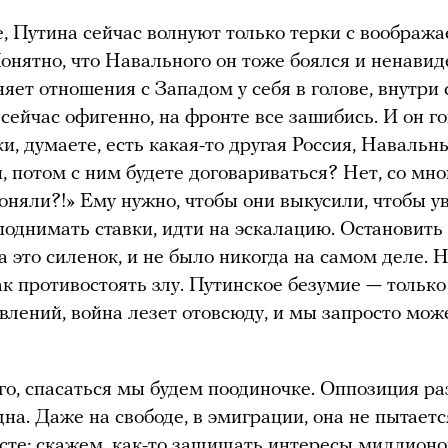
, Путина сейчас волнуют только терки с воображ
онятно, что Навального он тоже боялся и ненавид
няет отношения с Западом у себя в голове, внутри 
 сейчас офигенно, на фронте все зашибись. И он г
ки, думаете, есть какая-то другая Россия, Навальн
, потом с ним будете договариваться? Нет, со мно
поняли?!» Ему нужно, чтобы они выкусили, чтобы у
 поднимать ставки, идти на эскалацию. Остановить 
на это силенок, и не было никогда на самом деле. 
как противостоять злу. Путинское безумие — только
явлений, война лезет отовсюду, и мы запросто мож
го, спасаться мы будем поодиночке. Оппозиция р
на. Даже на свободе, в эмиграции, она не пытаетс
сте; скажем, как-то защищать интересы миллионо