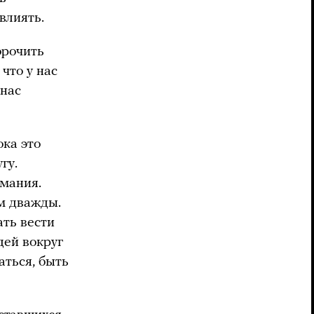
влиять.
орочить
что у нас
 нас
ока это
гу.
имания.
ом дважды.
ть вести
дей вокруг
аться, быть