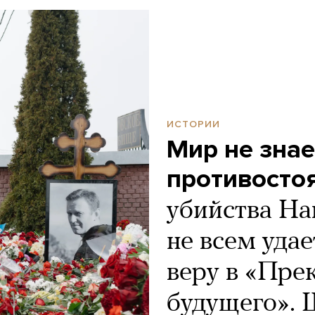
ИСТОРИИ
Мир не знае
противостоя
убийства На
не всем удае
веру в «Пре
будущего». 