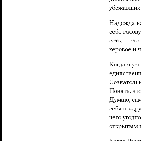
убежавших 
Надежда на
себе голову
есть, — это
херовое и ч
Когда я уз
единственно
Сознательн
Понять, чт
Думаю, сам
себя по-др
чего угодн
открытым к