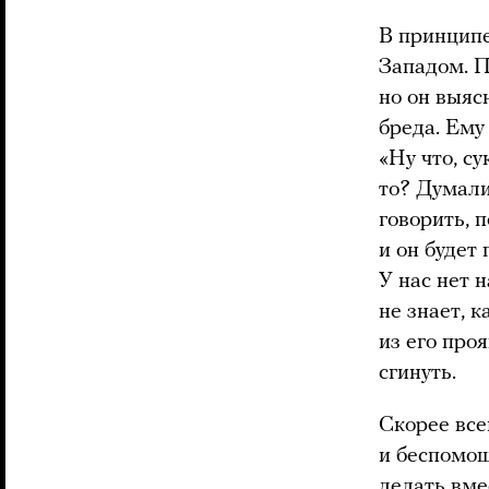
В принципе
Западом. П
но он выяс
бреда. Ему
«Ну что, су
то? Думали
говорить, 
и он будет
У нас нет 
не знает, 
из его про
сгинуть.
Скорее все
и беспомощ
делать вме