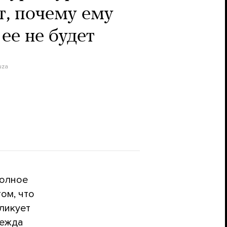
т, почему ему
 ее не будет
uza
полное
ом, что
бликует
дежда