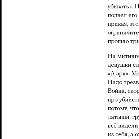
убивать». 
подвел его
приказ, это
ограничите
прошло три
На митинге
девушки ст
«А зря». М
Надо трезво
Война, ско
про убийст
потому, чт
латыши, гр
всё видели
из себя, а 