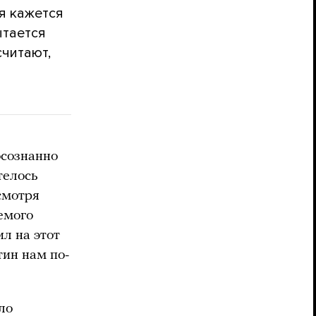
ия кажется
ытается
считают,
осознанно
телось
смотря
емого
л на этот
тин нам по-
ло