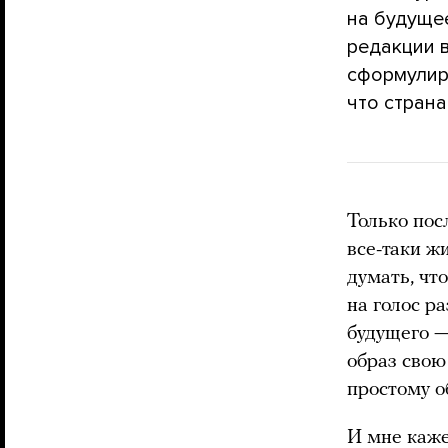
на будущее
редакции в
сформулиро
что страна
Только пос
все-таки ж
думать, чт
на голос р
будущего —
образ свою
простому о
И мне каже