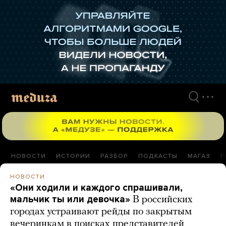
Перейти
к
материалам
НОВОСТИ
ИСТОРИИ
РАЗБОР
ПОДКАСТЫ
МАГАЗ
П
НОВОСТИ
«Они ходили и каждого спрашивали,
мальчик ты или девочка»
В российских
городах устраивают рейды по закрытым
вечеринкам в поисках представителей