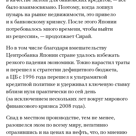
в качестве залога для банковских кредитов, — все
было взаимосвязано. Поэтому, когда лопнул
пузырь на рынке недвижимости, это привело
и к банковскому кризису. После этого Японии
потребовалось много времени, чтобы выйти
из рецессии», — продолжает Сирай.
Но в том числе благодаря вмешательству
Центробанка Японии стране удалось избежать
резкого падения экономики. Токио нарастил траты
и перешел к стратегии дефицитного бюджета,
а ЦБ с 1996 года перешел к ультрамягкой
кредитной политике и удерживал ключевую ставку
вблизи нуля практически по сей день
(за исключением нескольких лет вокруг мирового
финансового кризиса 2008 года).
Спад в местном производстве, тем не менее,
разошелся эхом по всему миру, негативно
отразившись и на ценах на нефть, что, по мнению