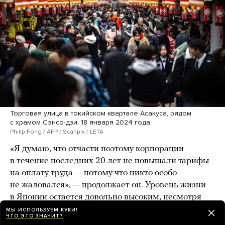
Торговая улица в токийском квартале Асакуса, рядом
с храмом Сэнсо-дзи. 18 января 2024 года
Philip Fong / AFP / Scanpix / LETA
«Я думаю, что отчасти поэтому корпорации
в течение последних 20 лет не повышали тарифы
на оплату труда — потому что никто особо
не жаловался», — продолжает он. Уровень жизни
в Японии остается довольно высоким, несмотря
на последствия кризиса и многолетнюю
МЫ ИСПОЛЬЗУЕМ КУКИ!
ЧТО ЭТО ЗНАЧИТ?
стагнацию.