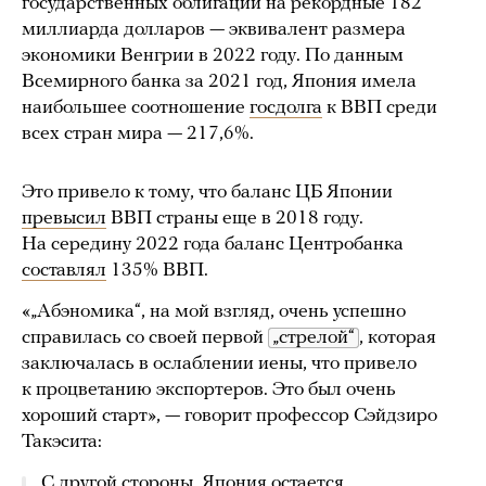
государственных облигаций на рекордные 182
миллиарда долларов — эквивалент размера
экономики Венгрии в 2022 году. По данным
Всемирного банка за 2021 год, Япония имела
наибольшее соотношение
госдолга
к ВВП среди
всех стран мира — 217,6%.
Это привело к тому, что баланс ЦБ Японии
превысил
ВВП страны еще в 2018 году.
На середину 2022 года баланс Центробанка
составлял
135% ВВП.
«„Абэномика“, на мой взгляд, очень успешно
справилась со своей первой
„стрелой“
, которая
заключалась в ослаблении иены, что привело
к процветанию экспортеров. Это был очень
хороший старт», — говорит профессор Сэйдзиро
Такэсита:
С другой стороны, Япония остается