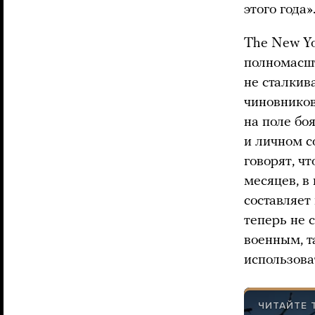
этого года»
The New Yo
полномасшт
не сталкив
чиновников
на поле бо
и личном с
говорят, ч
месяцев, в
составляет
теперь не 
военным, т
использова
ЧИТАЙТЕ 