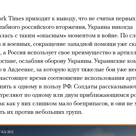
.
rk Times приходит к выводу, что не считая первы
абного российского вторжения, Украина никогда
алась с таким «опасным» моментом в войне. По с
 и военных, сокращение западной помощи уже ск
я, а Россия использует свое преимущество в артил
оставе, ослабляя оборону Украины. Украинские к
то в Авдеевке, за которую идут тяжелые бои уже не
 настоящее время соотношение использования ар
 пять к одному в пользу РФ. Солдаты рассказывают
стреляют по одному или двум приближающимся р
ак как у них слишком мало боеприпасов, и они не 
ть их против небольших групп.
ТАКЖЕ