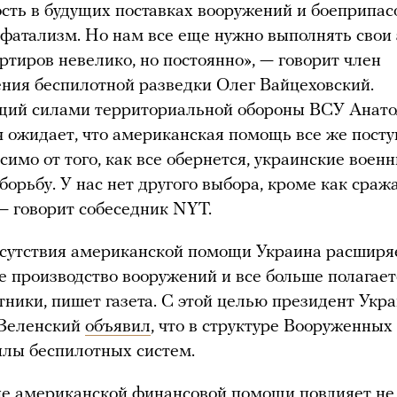
сть в будущих поставках вооружений и боеприпасо
фатализм. Но нам все еще нужно выполнять свои 
ртиров невелико, но постоянно», — говорит член
ния беспилотной разведки Олег Вайцеховский.
ий силами территориальной обороны ВСУ Анат
 ожидает, что американская помощь все же посту
симо от того, как все обернется, украинские воен
борьбу. У нас нет другого выбора, кроме как сраж
 — говорит собеседник NYT.
сутствия американской помощи Украина расширя
е производство вооружений и все больше полагает
тники, пишет газета. С этой целью президент Укр
Зеленский
объявил
, что в структуре Вооруженных 
илы беспилотных систем.
е американской финансовой помощи повлияет не 