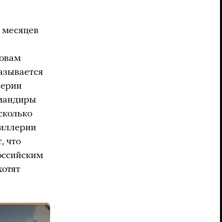
х месяцев
ловам
азывается
лерии
омандиры
сколько
тиллерии
, что
оссийским
хотят