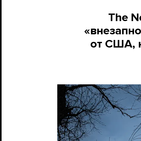
The N
«внезапно
от США, 