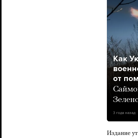
Как У
военн
от по
Саймо
Зеленс
3 года назад
Издание ут