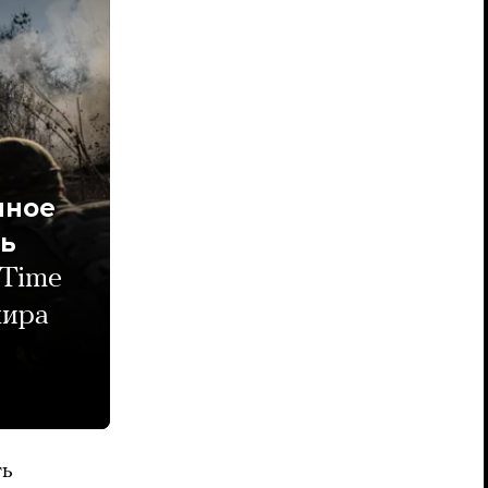
нное
ть
 Time
мира
ть