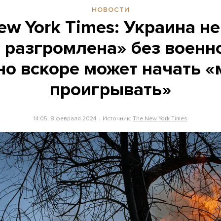
НОВОСТИ
ew York Times: Украина не
 разгромлена» без воен
но вскоре может начать 
проигрывать»
14:05, 8 февраля 2024
Источник:
The New York Times