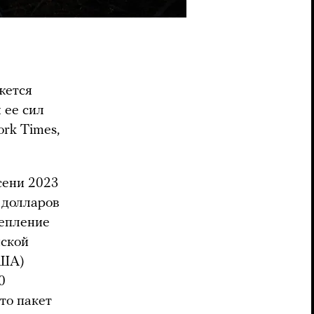
жется
 ее сил
rk Times,
сени 2023
 долларов
репление
нской
США)
0
то пакет