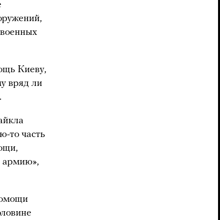
е
оружений,
 военных
ощь Киеву,
у вряд ли
.
айкла
ю-то часть
ощи,
ь армию»,
помощи
оловине