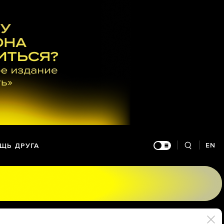
EN
ЩЬ ДРУГА