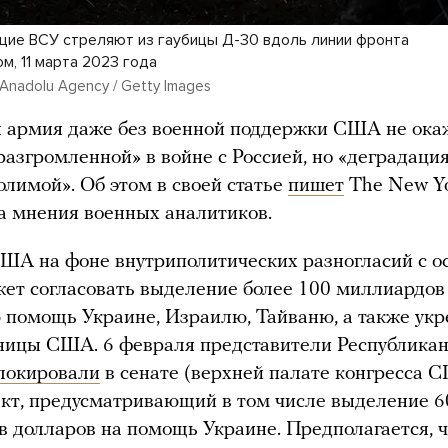
ие ВСУ стреляют из гаубицы Д-30 вдоль линии фронта
м, 11 марта 2023 года
/ Anadolu Agency / Getty Images
 армия даже без военной поддержки США не ока
разгромленной» в войне с Россией, но «деградация
олимой». Об этом в своей статье
пишет
The New Yo
а мнения военных аналитиков.
ША на фоне внутриполитических разногласий с о
жет согласовать выделение более 100 миллиардов
 помощь Украине, Израилю, Тайваню, а также ук
ницы США. 6 февраля представители Республика
локировали
в сенате (верхней палате конгресса 
кт, предусматривающий в том числе выделение 6
 долларов на помощь Украине. Предполагается, ч