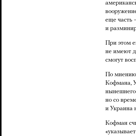
американск
вооружение
еще часть 
и разминир
При этом е
не имеют д
смогут вос
По мнению
Кофмана, У
нынешнего 
но со врем
и Украина 
Кофман счи
«указывает