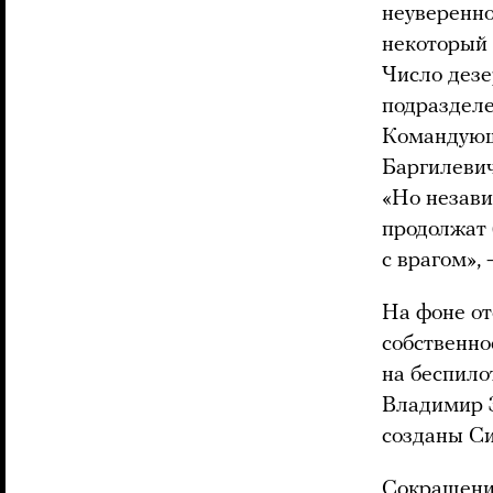
неуверенно
некоторый 
Число дезе
подразделе
Командующ
Баргилевич
«Но незави
продолжат 
с врагом»,
На фоне от
собственно
на беспило
Владимир 
созданы С
Сокращени