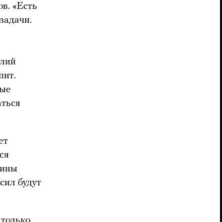
в. «Есть
задачи.
олий
пит.
ные
аться
ет
ся
аины
сил будут
только