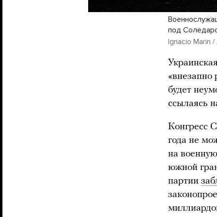
Военнослужащ
под Соледаро
Ignacio Marin 
Украинская
«внезапно 
будет неум
ссылаясь н
Конгресс С
года не мо
на военную
южной гра
партии
заб
законопрое
миллиардов