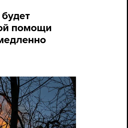
 будет
ной помощи
«медленно