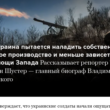
краина пытается наладить собстве
ое производство и меньше зависе
мощи Запада
Рассказывает репортер
н Шустер — главный биограф Влади
кого
верждает, что украинские солдаты начали ощуща