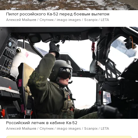
Пилот российского Ка-52 перед боевым вылетом
Алексей Майшев / Спутник / imago images / Scanpix / LETA
Российский летчик в кабине Ка-52
Алексей Майшев / Спутник / imago images / Scanpix / LETA