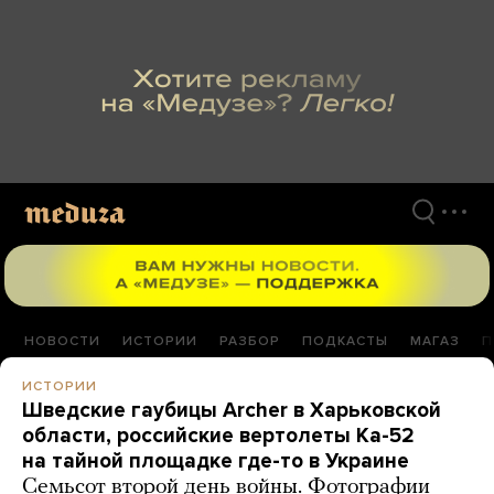
Перейти
к
материалам
НОВОСТИ
ИСТОРИИ
РАЗБОР
ПОДКАСТЫ
МАГАЗ
П
ИСТОРИИ
Шведские гаубицы Archer в Харьковской
области, российские вертолеты Ка-52
на тайной площадке где-то в Украине
Семьсот второй день войны. Фотографии