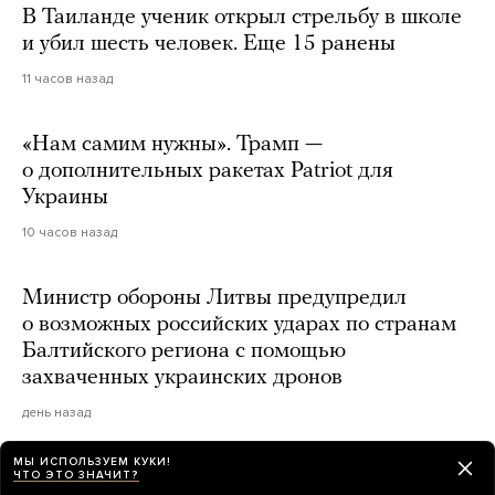
В Таиланде ученик открыл стрельбу в школе
и убил шесть человек. Еще 15 ранены
11 часов назад
«Нам самим нужны». Трамп —
о дополнительных ракетах Patriot для
Украины
10 часов назад
Министр обороны Литвы предупредил
о возможных российских ударах по странам
Балтийского региона с помощью
захваченных украинских дронов
день назад
МЫ ИСПОЛЬЗУЕМ КУКИ!
В России снимут ситком «ПВЗ» о пункте
ЧТО ЭТО ЗНАЧИТ?