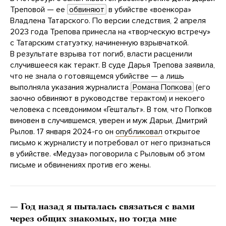
Треповой — ее
обвиняют
в убийстве «военкора»
Владлена Татарского. По версии следствия, 2 апреля
2023 года Трепова принесла на «творческую встречу»
с Татарским статуэтку, начиненную взрывчаткой.
В результате взрыва тот погиб, власти расценили
случившееся как теракт. В суде Дарья Трепова заявила,
что не знала о готовящемся убийстве — а лишь
выполняла указания журналиста
Романа Попкова
(его
заочно обвиняют в руководстве терактом) и некоего
человека с псевдонимом «Гештальт». В том, что Попков
виновен в случившемся, уверен и муж Дарьи, Дмитрий
Рылов. 17 января 2024-го он
опубликовал
открытое
письмо к журналисту и потребовал от него признаться
в убийстве. «Медуза» поговорила с Рыловым об этом
письме и обвинениях против его жены.
— Год назад я пыталась связаться с вами
через общих знакомых, но тогда мне