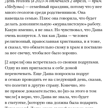
День геолога (
в 2023-м
отмечался 2 апреля, — прим.
«Медузы»
) — семейный праздник, потому что у нее
много геологов среди родственников. Она
навещала семью. Плюс она говорила, что будет
делать дополнительную «журналистскую» работу.
Какую именно, я не знал. Но чувствовал, что Даша
очень волнуется. А так как Даша — человек
религиозный, православная христианка, и я тоже,
я сказал, что обязательно схожу в храм и поставлю
за нее свечку, чтобы все было хорошо.
[2 апреля] она встретилась со своими подругами.
Одну из них пригласила к себе домой
переночевать. Еще Даша попросила подруг
и семью проводить ее на следующий день, сказав,
что полетит в другую страну. Конечно, это
не прямое доказательство, но [из-за этого в том
числе] я верю, что Даша не знала, что будет
в статуэтке, [которую она должна была подарить