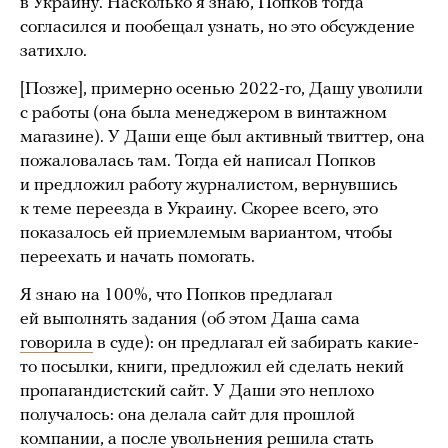
в Украину. Насколько я знаю, Попков тогда
согласился и пообещал узнать, но это обсуждение
затихло.
[Позже], примерно осенью 2022-го, Дашу уволили
с работы (она была менеджером в винтажном
магазине). У Даши еще был активный твиттер, она
пожаловалась там. Тогда ей написал Попков
и предложил работу журналистом, вернувшись
к теме переезда в Украину. Скорее всего, это
показалось ей приемлемым вариантом, чтобы
переехать и начать помогать.
Я знаю на 100%, что Попков предлагал
ей выполнять задания (об этом Даша сама
говорила
в суде): он предлагал ей забирать какие-
то посылки, книги, предложил ей сделать некий
пропагандистский сайт. У Даши это неплохо
получалось: она делала сайт для прошлой
компании, а после увольнения решила стать