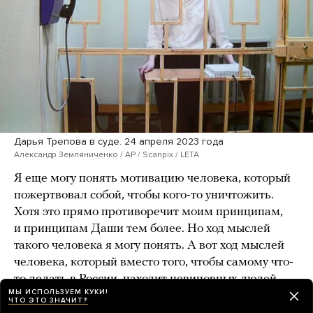
Дарья Трепова в суде. 24 апреля 2023 года
Александр Земляниченко / AP / Scanpix / LETA
Я еще могу понять мотивацию человека, который
пожертвовал собой, чтобы кого-то уничтожить.
Хотя это прямо противоречит моим принципам,
и принципам Даши тем более. Но ход мыслей
такого человека я могу понять. А вот ход мыслей
человека, который вместо того, чтобы самому что-
то делать в России, находит невиновных людей
МЫ ИСПОЛЬЗУЕМ КУКИ!
и заставляет их обманом делать эту работу за него,
ЧТО ЭТО ЗНАЧИТ?
а потом выставляет это как самопожертвование, —