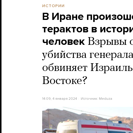
ИСТОРИИ
В Иране произош
терактов в истор
человек
Взрывы о
убийства генерал
обвиняет Израиль
Востоке?
14:09, 4 января 2024
Источник:
Meduza