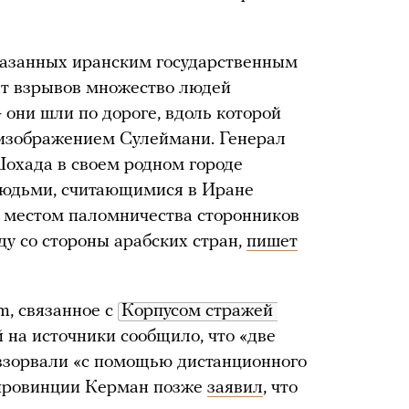
казанных иранским государственным
нт взрывов множество людей
 они шли по дороге, вдоль которой
изображением Сулеймани. Генерал
охада в своем родном городе
людьми, считающимися в Иране
о местом паломничества сторонников
у со стороны арабских стран,
пишет
m, связанное с
Корпусом стражей 
й на источники сообщило, что «две
, взорвали «с помощью дистанционного
 провинции Керман позже
заявил
, что