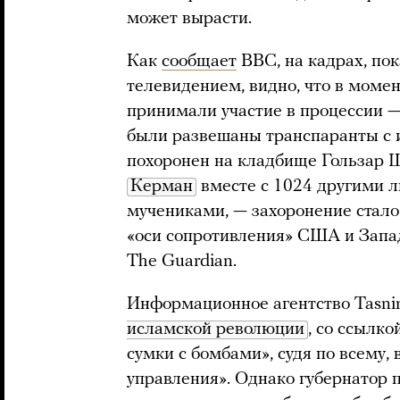
может вырасти.
Как
сообщает
BBC, на кадрах, по
телевидением, видно, что в моме
принимали участие в процессии —
были развешаны транспаранты с 
похоронен на кладбище Гользар Ш
Керман
вместе с 1024 другими 
мучениками, — захоронение стал
«оси сопротивления» США и Запад
The Guardian.
Информационное агентство Tasni
исламской революции
, со ссылко
сумки с бомбами», судя по всему
управления». Однако губернатор