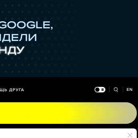
EN
ЩЬ ДРУГА