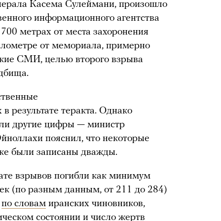
енерала Касема Сулеймани, произошло
венного информационного агентства
700 метрах от места захоронения
илометре от мемориала, примерно
кие СМИ, целью второго взрыва
дбища.
ственные
 в результате теракта. Однако
или другие цифры — министр
йноллахи пояснил, что некоторые
бке были записаны дважды.
ьтате взрывов погибли как минимум
ек (по разным данным, от 211 до 284)
,
по словам
иранских чиновников,
ическом состоянии и число жертв