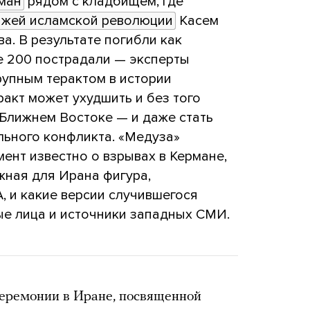
ман
рядом с кладбищем, где
ажей исламской революции
Касем
а. В результате погибли как
е 200 пострадали — эксперты
упным терактом в истории
еракт может ухудшить и без того
Ближнем Востоке — и даже стать
льного конфликта. «Медуза»
мент известно о взрывах в Кермане,
жная для Ирана фигура,
 и какие версии случившегося
е лица и источники западных СМИ.
церемонии в Иране, посвященной