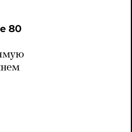
е 80
рямую
жнем