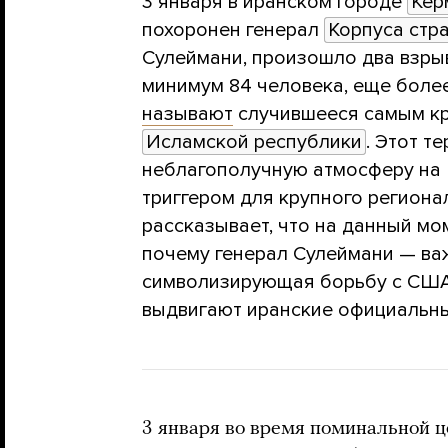
3 января в иранском городе
Кер
похоронен генерал
Корпуса стр
Сулеймани, произошло два взрыв
минимум 84 человека, еще боле
называют
случившееся самым кр
Исламской республики
. Этот т
неблагополучную атмосферу на 
триггером для крупного региона
рассказывает, что на данный мо
почему генерал Сулеймани — ва
символизирующая борьбу с США,
выдвигают иранские официальны
3 января во время поминальной 