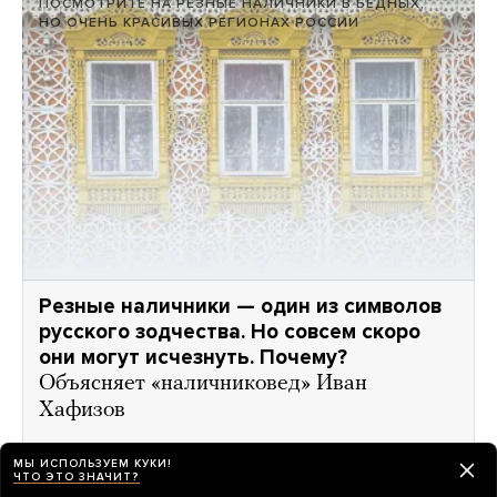
ПОСМОТРИТЕ НА РЕЗНЫЕ НАЛИЧНИКИ В БЕДНЫХ,
НО ОЧЕНЬ КРАСИВЫХ РЕГИОНАХ РОССИИ
Резные наличники — один из символов
русского зодчества. Но совсем скоро
они могут исчезнуть. Почему?
Объясняет «наличниковед» Иван
Хафизов
5 лет назад
МЫ ИСПОЛЬЗУЕМ КУКИ!
ЧТО ЭТО ЗНАЧИТ?