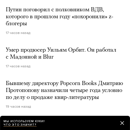
Путин поговорил с полковником ВДВ,
которого в прошлом году «похоронили» z-
блогеры
17 часов назад
Умер продюсер Уильям Орбит. Он работал
с Мадонной и Blur
17 часов назад
Бывшему директору Popcorn Books Дмитрию
Протопопову назначили четыре года условно
по делу о продаже квир-литературы
19 часов назад
МЫ ИСПОЛЬЗУЕМ КУКИ!
ЧТО ЭТО ЗНАЧИТ?