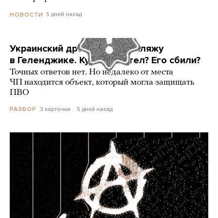
5 дней назад
НОВОСТИ
Украинский дрон попал по пляжу
в Геленджике. Куда он летел? Его сбили?
Точных ответов нет. Но недалеко от места
ЧП находится объект, который могла защищать
ПВО
3 карточки
5 дней назад
РАЗБОР