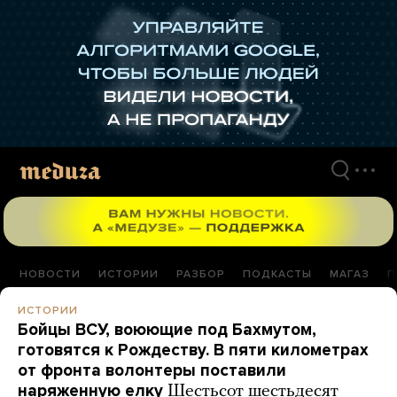
Перейти
к
материалам
НОВОСТИ
ИСТОРИИ
РАЗБОР
ПОДКАСТЫ
МАГАЗ
П
ИСТОРИИ
Бойцы ВСУ, воюющие под Бахмутом,
готовятся к Рождеству. В пяти километрах
от фронта волонтеры поставили
наряженную елку
Шестьсот шестьдесят