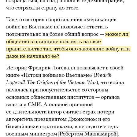
сокращаться, на спад пошли и те демонстрации,
что сотрясали страну до этого.
Так что история сопротивления американцев
войне во Вьетнаме не позволяет ответить
положительно на более общий вопрос —
может ли 
общество в принципе повлиять на свое 
правительство так, чтобы оно закончило войну или 
даже не начинало ее?
Историк Фредрик Логевалл показывает в своей
книге «Истоки войны во Вьетнаме» (
Fredrik
Logevall. The Origins of the Vietnam War
), что война
началась при попустительстве со стороны
основных общественных институтов — органов
власти и СМИ. А главной причиной
ее длительности автор считает страх потери
авторитета президентом Джонсоном и его
ближайшими соратниками, в первую очередь
военным министром
Робертом Макнамарой
.