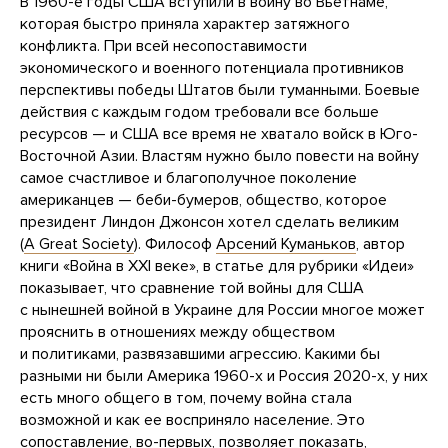
В 1960-е годы США вступили в войну во Вьетнаме,
которая быстро приняла характер затяжного
конфликта. При всей несопоставимости
экономического и военного потенциала противников
перспективы победы Штатов были туманными. Боевые
действия с каждым годом требовали все больше
ресурсов — и США все время не хватало войск в Юго-
Восточной Азии. Властям нужно было повести на войну
самое счастливое и благополучное поколение
американцев — беби-бумеров, общество, которое
президент Линдон Джонсон хотел сделать великим
(
A Great Society
). Философ
Арсений Куманьков
, автор
книги «Война в XXI веке», в статье для рубрики «Идеи»
показывает, что сравнение той войны для США
с нынешней войной в Украине для России многое может
прояснить в отношениях между обществом
и политиками, развязавшими агрессию. Какими бы
разными ни были Америка 1960-х и Россия 2020-х, у них
есть много общего в том, почему война стала
возможной и как ее восприняло население. Это
сопоставление, во-первых, позволяет показать,