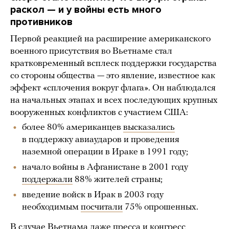
раскол — и у войны есть много
противников
Первой реакцией на расширение американского
военного присутствия во Вьетнаме стал
кратковременный всплеск поддержки государства
со стороны общества — это явление, известное как
эффект «сплочения вокруг флага». Он наблюдался
на начальных этапах и всех последующих крупных
вооруженных конфликтов с участием США:
более 80% американцев
высказались
в поддержку авиаударов и проведения
наземной операции в Ираке в 1991 году;
начало войны в Афганистане в 2001 году
поддержали
88% жителей страны;
введение войск в Ирак в 2003 году
необходимым
посчитали
75% опрошенных.
В случае Вьетнама даже пресса и конгресс