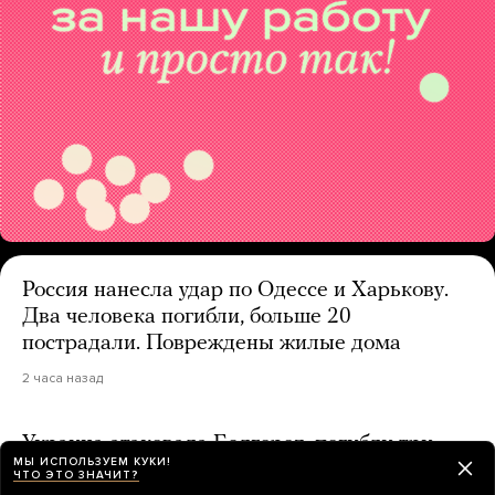
Россия нанесла удар по Одессе и Харькову.
Два человека погибли, больше 20
пострадали. Повреждены жилые дома
2 часа назад
Украина атаковала Белгород, погибли три
МЫ ИСПОЛЬЗУЕМ КУКИ!
человека, пострадали 25. В Новороссийске
ЧТО ЭТО ЗНАЧИТ?