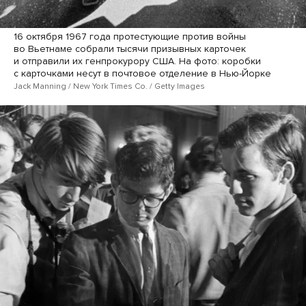
16 октября 1967 года протестующие против войны
во Вьетнаме собрали тысячи призывных карточек
и отправили их генпрокурору США. На фото: коробки
с карточками несут в почтовое отделение в Нью-Йорке
Jack Manning / New York Times Co. / Getty Images