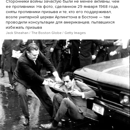
Сторонники войны зачастую были не менее активны, чем
ее противники. На фото, сделанном 29 января 1968 года,
сняты противники призыва и те, кто его поддерживал,
возле унитарной церкви Арлингтона в Бостоне — там
проводили консультации для американцев, пытавшихся
избежать призыва
Jack Sheahan / The Boston Globe / Getty Images