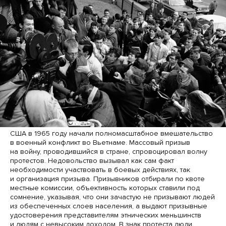
США в 1965 году начали полномасштабное вмешательство
в военный конфликт во Вьетнаме. Массовый призыв
на войну, проводившийся в стране, спровоцировал волну
протестов. Недовольство вызывал как сам факт
необходимости участвовать в боевых действиях, так
и организация призыва. Призывников отбирали по квоте
местные комиссии, объективность которых ставили под
сомнение, указывая, что они зачастую не призывают людей
из обеспеченных слоев населения, а выдают призывные
удостоверения представителям этнических меньшинств
и людям с невысоким доходом. В знак протеста люди,