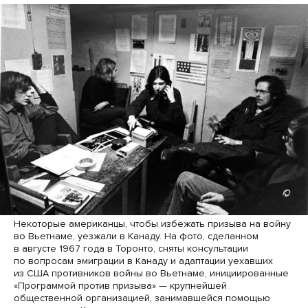
Некоторые американцы, чтобы избежать призыва на войну
во Вьетнаме, уезжали в Канаду. На фото, сделанном
в августе 1967 года в Торонто, сняты консультации
по вопросам эмиграции в Канаду и адаптации уехавших
из США противников войны во Вьетнаме, инициированные
«Программой против призыва» — крупнейшей
общественной организацией, занимавшейся помощью