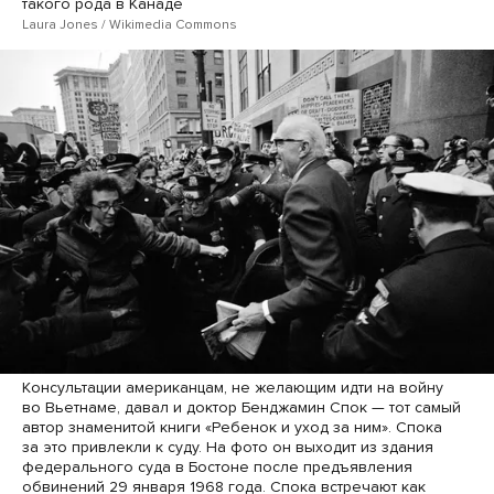
такого рода в Канаде
Laura Jones / Wikimedia Commons
Консультации американцам, не желающим идти на войну
во Вьетнаме, давал и доктор Бенджамин Спок — тот самый
автор знаменитой книги «Ребенок и уход за ним». Спока
за это привлекли к суду. На фото он выходит из здания
федерального суда в Бостоне после предъявления
обвинений 29 января 1968 года. Спока встречают как