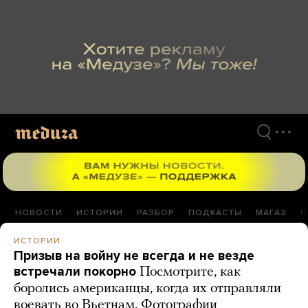
Перейти
к
материалам
НОВОСТИ
ИСТОРИИ
РАЗБОР
ПОДКАСТЫ
МАГАЗ
П
ИСТОРИИ
Призыв на войну не всегда и не везде
встречали покорно
Посмотрите, как
боролись американцы, когда их отправляли
воевать во Вьетнам. Фотографии