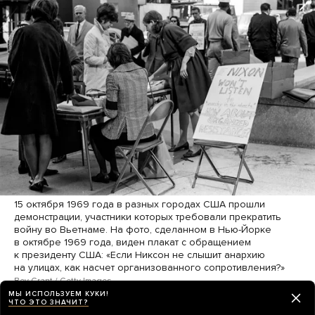
15 октября 1969 года в разных городах США прошли
демонстрации, участники которых требовали прекратить
войну во Вьетнаме. На фото, сделанном в Нью-Йорке
в октябре 1969 года, виден плакат с обращением
к президенту США: «Если Никсон не слышит анархию
на улицах, как насчет организованного сопротивления?»
Bev Grant / Getty Images
МЫ ИСПОЛЬЗУЕМ КУКИ!
ЧТО ЭТО ЗНАЧИТ?