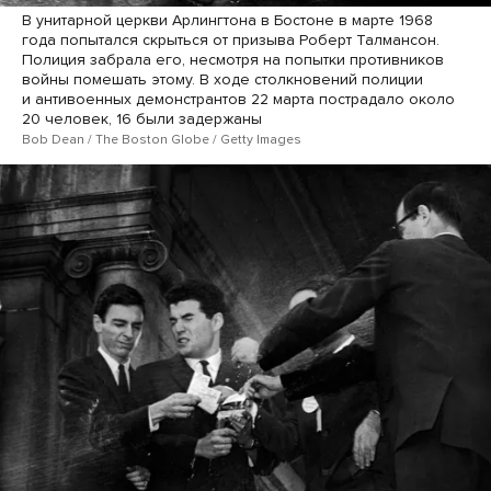
В унитарной церкви Арлингтона в Бостоне в марте 1968
года попытался скрыться от призыва Роберт Талмансон.
Полиция забрала его, несмотря на попытки противников
войны помешать этому. В ходе столкновений полиции
и антивоенных демонстрантов 22 марта пострадало около
20 человек, 16 были задержаны
Bob Dean / The Boston Globe / Getty Images