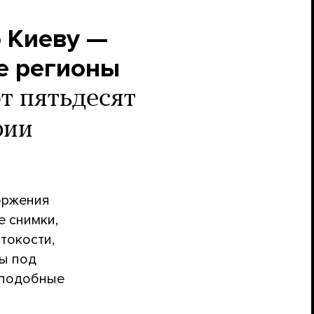
 Киеву —
е регионы
т пятьдесят
фии
оржения
е снимки,
токости,
ны под
 подобные