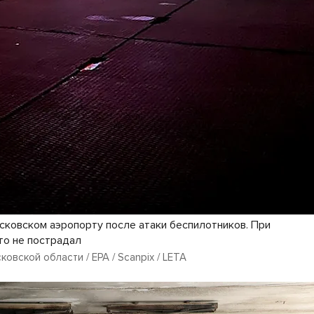
сковском аэропорту после атаки беспилотников. При
то не пострадал
овской области / EPA / Scanpix / LETA