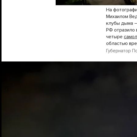
На фотографи
Михаилом Вед
клубы дыма — 
РФ отразило 
четыре
само
областью вр
Губернатор Пск