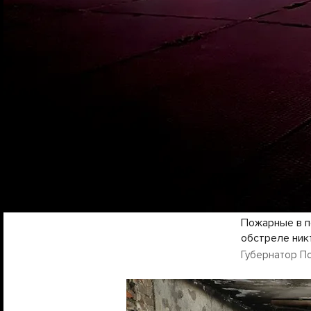
Пожарные в п
обстреле ник
Губернатор Пск