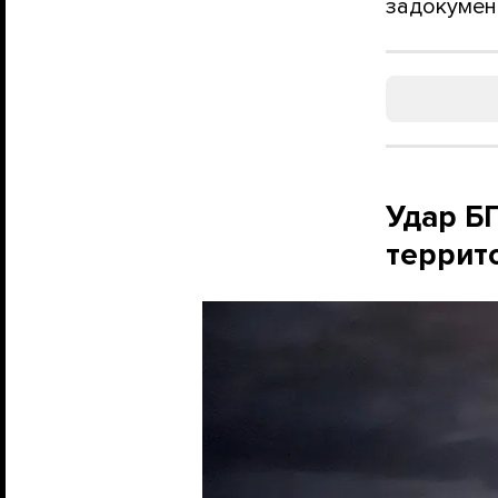
задокумент
Удар Б
террит