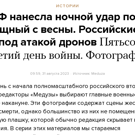
ИСТОРИИ
Ф нанесла ночной удар по
щный с весны. Российски
под атакой дронов
Пятьсо
етий день войны. Фотогра
09:59, 31 августа 2023
Источник:
Meduza
нь с начала полномасштабного российского вт
 редакторы «Медузы» выбирают главные военны
 накануне. Эти фотографии содержат сцены жес
 смерти, однако большинство из них не помеще
ую плашку, которой обычно редакция скрывает
ия. В серии этих материалов мы стараемся