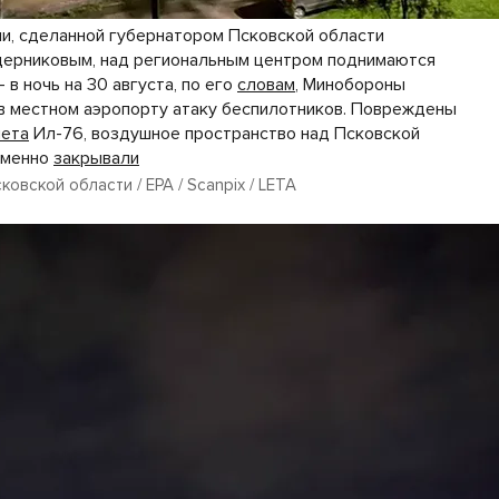
и, сделанной губернатором Псковской области
ерниковым, над региональным центром поднимаются
в ночь на 30 августа, по его
словам
, Минобороны
в местном аэропорту атаку беспилотников. Повреждены
лета
Ил-76, воздушное пространство над Псковской
еменно
закрывали
овской области / EPA / Scanpix / LETA