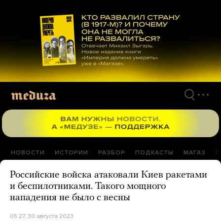
Перейти
к
материалам
НОВОСТИ
ИСТОРИИ
РАЗБОР
ПОДКАСТЫ
МАГАЗ
П
Российские войска атаковали Киев ракетами
и беспилотниками. Такого мощного
нападения не было с весны
05:27, 30 августа 2023