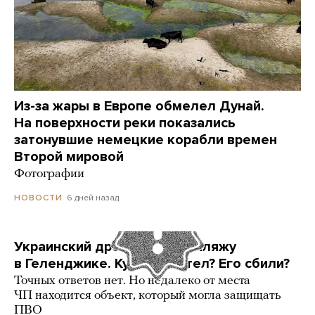
Из-за жары в Европе обмелел Дунай.
На поверхности реки показались
затонувшие немецкие корабли времен
Второй мировой
Фотографии
6 дней назад
НОВОСТИ
Украинский дрон попал по пляжу
в Геленджике. Куда он летел? Его сбили?
Точных ответов нет. Но недалеко от места
ЧП находится объект, который могла защищать
ПВО