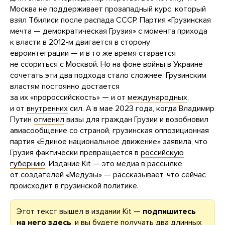
Москва не поддерживает прозападный курс, который
взял Тбилиси после распада СССР. Партия «Грузинская
мечта — демократическая Грузия» с момента прихода
к власти в 2012-м двигается в сторону
евроинтеграции — и в то же время старается
не ссориться с Москвой. Но на фоне войны в Украине
сочетать эти два подхода стало сложнее. Грузинским
властям постоянно достается
за их «пророссийскость» — и от
международных
,
и от
внутренних
сил. А в мае 2023 года, когда Владимир
Путин
отменил
визы для граждан Грузии и возобновил
авиасообщение со страной, грузинская оппозиционная
партия «Единое национальное движение» заявила, что
Грузия фактически превращается в
российскую
губернию
. Издание Kit — это медиа в рассылке
от создателей «Медузы» — рассказывает, что сейчас
происходит в грузинской политике.
Этот текст вышел в издании Kit —
подпишитесь
на него
здесь
, и вы будете получать два длинных