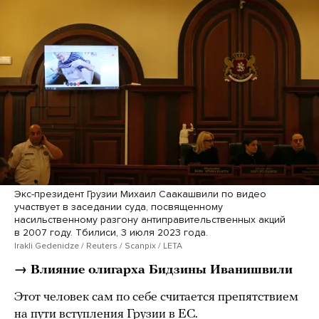
Экс-президент Грузии Михаил Саакашвили по видео
участвует в заседании суда, посвященному
насильственному разгону антиправительственных акций
в 2007 году. Тбилиси, 3 июля 2023 года.
Irakli Gedenidze / Reuters / Scanpix / LETA
→ Влияние олигарха Бидзины Иванишвили
Этот человек сам по себе считается препятствием
на пути вступления Грузии в ЕС.