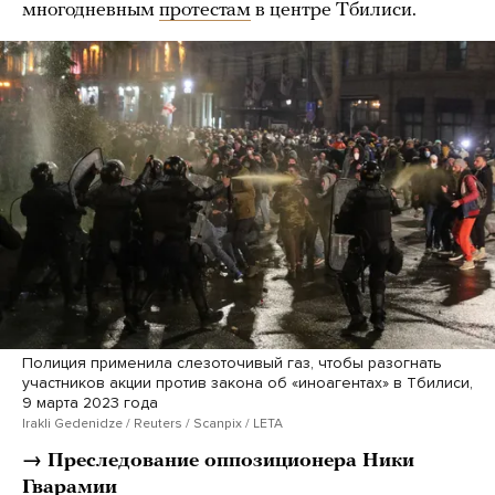
многодневным
протестам
в центре Тбилиси.
Полиция применила слезоточивый газ, чтобы разогнать
участников акции против закона об «иноагентах» в Тбилиси,
9 марта 2023 года
Irakli Gedenidze / Reuters / Scanpix / LETA
→ Преследование оппозиционера Ники
Гварамии