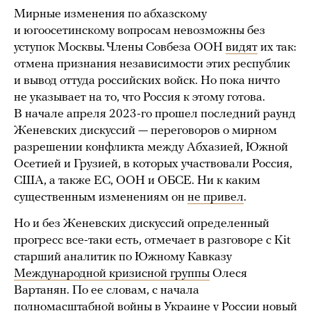
Мирные изменения по абхазскому
и югоосетинскому вопросам невозможны без
уступок Москвы. Члены Совбеза ООН
видят
их так:
отмена признания независимости этих республик
и вывод оттуда российских войск. Но пока ничто
не указывает на то, что Россия к этому готова.
В начале апреля 2023-го прошел последний раунд
Женевских дискуссий — переговоров о мирном
разрешении конфликта между Абхазией, Южной
Осетией и Грузией, в которых участвовали Россия,
США, а также ЕС, ООН и ОБСЕ. Ни к каким
существенным изменениям он
не привел
.
Но и без Женевских дискуссий определенный
прогресс все-таки есть, отмечает в разговоре с Kit
старший аналитик по Южному Кавказу
Международной кризисной группы
Олеся
Вартанян. По ее словам, с начала
полномасштабной войны в Украине у России новый