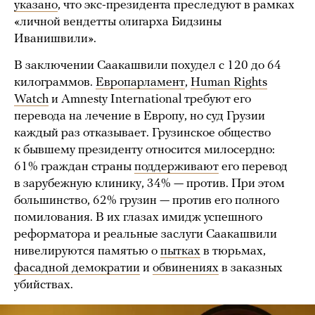
указано
, что экс-президента преследуют в рамках
«личной вендетты олигарха Бидзины
Иванишвили».
В заключении Саакашвили похудел с 120 до 64
килограммов.
Европарламент
,
Human Rights
Watch
и Amnesty International требуют его
перевода на лечение в Европу, но суд Грузии
каждый раз отказывает. Грузинское общество
к бывшему президенту относится милосердно:
61% граждан страны
поддерживают
его перевод
в зарубежную клинику, 34% — против. При этом
большинство, 62% грузин — против его полного
помилования. В их глазах имидж успешного
реформатора и реальные заслуги Саакашвили
нивелируются памятью о
пытках
в тюрьмах,
фасадной демократии
и
обвинениях
в заказных
убийствах.