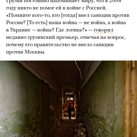
Грузия постоянно напоминает миру, что в 2008
году никто не помог ей в войне с Россией.
«Помните кого-то, кто [тогда] ввел санкции против
России? [То есть] наша война — не война, а война
в Украине — война? Где логика?» —
говорил
недавно грузинский премьер, отвечая на вопрос,
почему его правительство не ввело санкции
против Москвы.