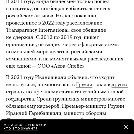
В 2011 году, когда бизнесмен только пошел
в политику, он пообещал избавиться от всех
российских активов. Но, как показало
проведенное в 2022 году
расследование
Transparency International, свое обещание
не сдержал. С 2012 по 2019 год, пишет
организация, он владел через офшорные схемы
по меньшей мере десятью российскими
компаниями, и на момент выхода расследования
еще одной — ООО «Аква-Спейс».
В 2021 году Иванишвили объявил, что уходит
из политики, но многие как в
Грузии
, так и в
других
странах по-прежнему считают его тайным главой
государства. Среди грузинских министров многие
обязаны ему карьерой. Премьер-министр Грузии
Ираклий Гарибашвили, министр обороны
Джуаншер Бурчуладзе и глава Службы
МЫ ИСПОЛЬЗУЕМ КУКИ!
государственной безопасности Григол
ЧТО ЭТО ЗНАЧИТ?