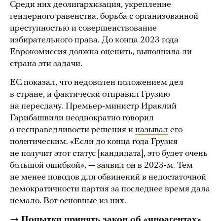
Среди них деолигархизация, укрепление
гендерного равенства, борьба с организованной
преступностью и совершенствование
избирательного права. До конца 2023 года
Еврокомиссия должна оценить, выполнила ли
страна эти задачи.
ЕС показал, что недоволен положением дел
в стране, и фактически отправил Грузию
на пересдачу. Премьер-министр Ираклий
Гарибашвили неоднократно говорил
о несправедливости решения и
называл
его
политическим. «Если до конца года Грузия
не получит этот статус [кандидата], это будет очень
большой ошибкой», —
заявил
он в 2023-м. Тем
не менее поводов для обвинений в недостаточной
демократичности партия за последнее время дала
немало. Вот основные из них.
→ Попытки принять закон об «иноагентах»