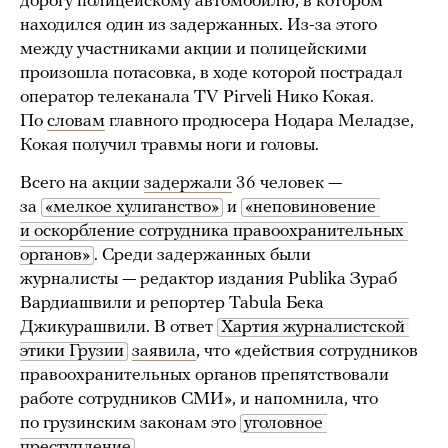
дорогу полицейскому автомобилю, в котором
находился один из задержанных. Из-за этого
между участниками акции и полицейскими
произошла потасовка, в ходе которой пострадал
оператор телеканала TV Pirveli Нико Кокая.
По
словам
главного продюсера Нодара Меладзе,
Кокая получил травмы ноги и головы.
Всего на акции
задержали
36 человек —
за
«мелкое хулиганство»
и
«неповиновение 
и оскорбление сотрудника правоохранительных 
органов»
. Среди задержанных были
журналисты — редактор издания Publika Зураб
Вардиашвили и репортер Tabula Бека
Джикурашвили. В ответ
Хартия журналистской 
этики Грузии
заявила
, что «действия сотрудников
правоохранительных органов препятствовали
работе сотрудников СМИ», и напомнила, что
по грузинским законам это
уголовное 
преступление
.