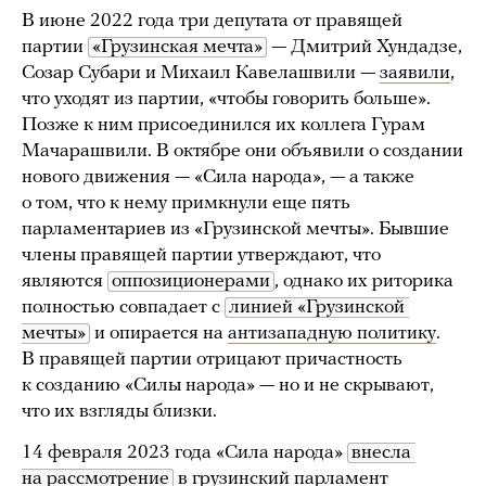
В июне 2022 года три депутата от правящей
партии
«Грузинская мечта»
— Дмитрий Хундадзе,
Созар Субари и Михаил Кавелашвили —
заявили
,
что уходят из партии, «чтобы говорить больше».
Позже к ним присоединился их коллега Гурам
Мачарашвили. В октябре они объявили о создании
нового движения — «Сила народа», — а также
о том, что к нему примкнули еще пять
парламентариев из «Грузинской мечты». Бывшие
члены правящей партии утверждают, что
являются
оппозиционерами
, однако их риторика
полностью совпадает с
линией «Грузинской 
мечты»
и опирается на
антизападную политику
.
В правящей партии отрицают причастность
к созданию «Силы народа» — но и не скрывают,
что их взгляды близки.
14 февраля 2023 года «Сила народа»
внесла 
на рассмотрение
в грузинский парламент