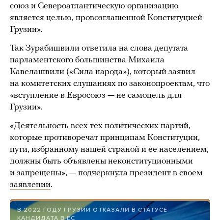
союз и Североатлантическую организацию
является целью, провозглашенной Конституцией
Грузии».
Так Зурабишвили ответила на слова депутата
парламентского большинства Михаила
Кавелашвили («Сила народа»), который заявил
на комитетских слушаниях по законопроектам, что
«вступление в Евросоюз — не самоцель для
Грузии».
«Деятельность всех тех политических партий,
которые противоречат принципам Конституции,
пути, избранному нашей страной и ее населением,
должны быть объявлены неконституционными
и запрещены», — подчеркнула президент в своем
заявлении
.
В 2022 ГОДУ ГРУЗИИ ОТКАЗАЛИ В СТАТУСЕ
КАНДИДАТА В ЕС