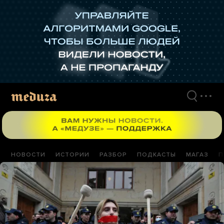
Перейти
к
материалам
НОВОСТИ
ИСТОРИИ
РАЗБОР
ПОДКАСТЫ
МАГАЗ
П