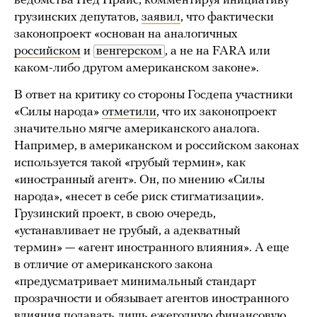
ведомства Нед Прайс, комментируя инициативу
грузинских депутатов,
заявил
, что фактически
законопроект «основан на аналогичных
российском
и
венгерском
, а не на FARA или
каком-либо другом американском законе».
В ответ на критику со стороны Госдепа участники
«Силы народа»
отметили
, что их законопроект
значительно мягче американского аналога.
Например, в американском и российском законах
используется такой «грубый термин», как
«иностранный агент». Он, по мнению «Силы
народа», «несет в себе риск стигматизации».
Грузинский проект, в свою очередь,
«устанавливает не грубый, а адекватный
термин» — «агент иностранного влияния». А еще
в отличие от американского закона
«предусматривает минимальный стандарт
прозрачности и обязывает агентов иностранного
влияния подавать лишь ежегодную финансовую