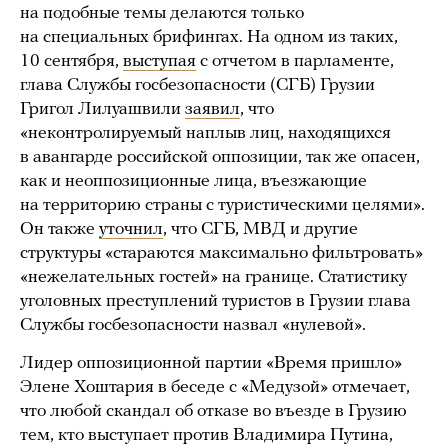
на подобные темы делаются только
на специальных брифингах. На одном из таких,
10 сентября,
выступая
с отчетом в парламенте,
глава Службы госбезопасности (СГБ) Грузии
Григол Лилуашвили
заявил
, что
«неконтролируемый наплыв лиц, находящихся
в авангарде российской оппозиции, так же опасен,
как и неоппозиционные лица, въезжающие
на территорию страны с туристическими целями».
Он также
уточнил
, что СГБ, МВД и другие
структуры «стараются максимально фильтровать»
«нежелательных гостей» на границе. Статистику
уголовных преступлений туристов в Грузии глава
Службы госбезопасности назвал «нулевой».
Лидер оппозиционной партии «Время пришло»
Элене Хоштария в беседе с «Медузой» отмечает,
что любой скандал об отказе во въезде в Грузию
тем, кто выступает против Владимира Путина,