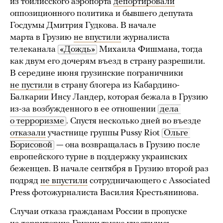
из тбилисского аэропорта
депортировали
оппозиционного политика и бывшего депутата
Госдумы Дмитрия Гудкова. В начале
марта в Грузию
не впустили
журналиста
телеканала
«Дождь»
Михаила Фишмана, тогда
как двум его дочерям въезд в страну разрешили.
В середине июня грузинские пограничники
не пустили
в страну блогера из Кабардино-
Балкарии Инсу Ландер, которая бежала в Грузию
из-за возбужденного в ее отношении
дела 
о терроризме
. Спустя несколько дней во въезде
отказали
участнице группы Pussy Riot
Ольге 
Борисовой
— она возвращалась в Грузию после
европейского турне в поддержку украинских
беженцев. В начале сентября в Грузию второй раз
подряд
не впустили
сотрудничающего с Аssociated
Press фотожурналиста Василия Крестьянинова.
Случаи отказа гражданам России в пропуске