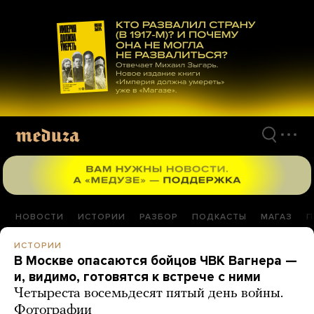
Перейти
к
материалам
НОВОСТИ
ИСТОРИИ
РАЗБОР
ПОДКАСТЫ
МАГАЗ
П
ИСТОРИИ
В Москве опасаются бойцов ЧВК Вагнера —
и, видимо, готовятся к встрече с ними
Четыреста восемьдесят пятый день войны.
Фотографии