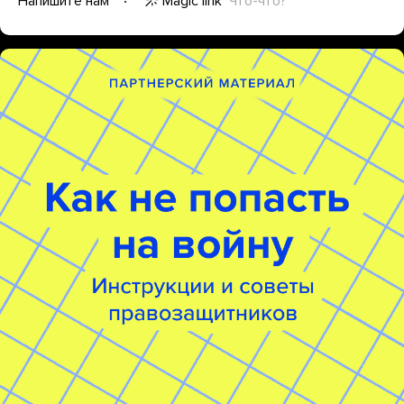
Magic link
Что-что?
Напишите нам