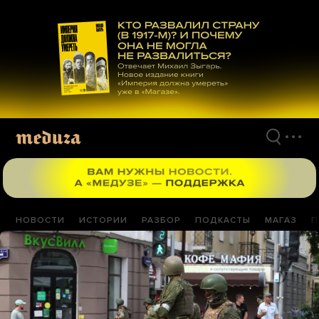
Перейти
к
материалам
НОВОСТИ
ИСТОРИИ
РАЗБОР
ПОДКАСТЫ
МАГАЗ
П