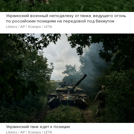
Украинский военный неподалеку от танка, ведущего огонь
по российским позициям на передовой под Бахмутом
Libkos / AP / Scanpix / LETA
Украинский танк едет к позиции
Libkos / AP / Scanpix / LETA