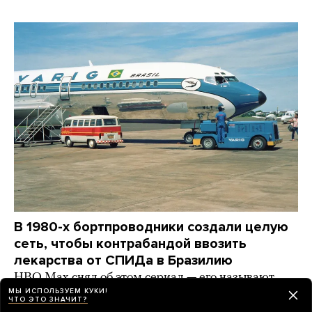
В 1980-х бортпроводники создали целую
сеть, чтобы контрабандой ввозить
лекарства от СПИДа в Бразилию
HBO Max снял об этом сериал — его называют
новым «Жарким соперничеством»
МЫ ИСПОЛЬЗУЕМ КУКИ!
ЧТО ЭТО ЗНАЧИТ?