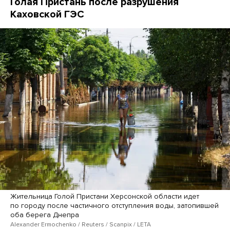
Голая Пристань после разрушения
Каховской ГЭС
Жительница Голой Пристани Херсонской области идет
по городу после частичного отступления воды, затопившей
оба берега Днепра
Alexander Ermochenko / Reuters / Scanpix / LETA