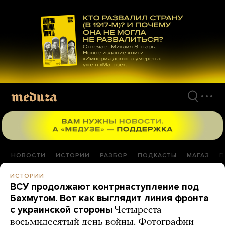
Перейти
к
материалам
НОВОСТИ
ИСТОРИИ
РАЗБОР
ПОДКАСТЫ
МАГАЗ
П
ИСТОРИИ
ВСУ продолжают контрнаступление под
Бахмутом. Вот как выглядит линия фронта
с украинской стороны
Четыреста
восьмидесятый день войны. Фотографии