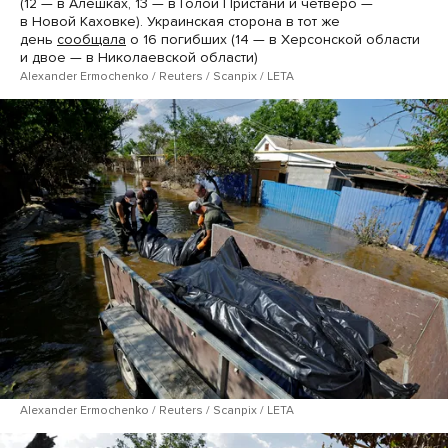
(12 — в Алешках, 13 — в Голой Пристани и четверо —
в Новой Каховке). Украинская сторона в тот же
день
сообщала
о 16 погибших (14 — в Херсонской области
и двое — в Николаевской области)
Alexander Ermochenko / Reuters / Scanpix / LETA
Alexander Ermochenko / Reuters / Scanpix / LETA