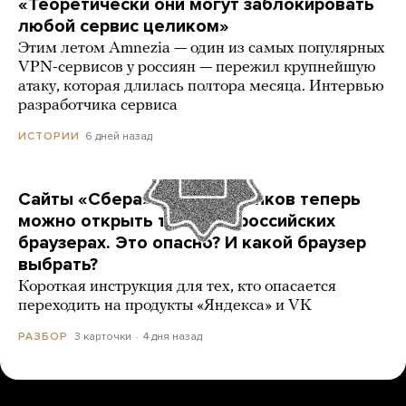
«Теоретически они могут заблокировать
любой сервис целиком»
Этим летом Amnezia — один из самых популярных
VPN-сервисов у россиян — пережил крупнейшую
атаку, которая длилась полтора месяца. Интервью
разработчика сервиса
6 дней назад
ИСТОРИИ
Сайты «Сбера» и других банков теперь
можно открыть только в российских
браузерах. Это опасно? И какой браузер
выбрать?
Короткая инструкция для тех, кто опасается
переходить на продукты «Яндекса» и VK
3 карточки
4 дня назад
РАЗБОР