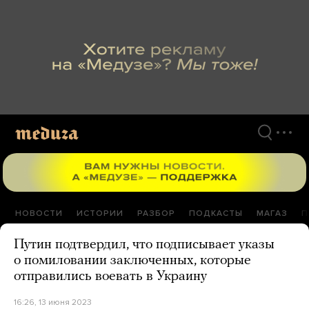
Перейти
к
материалам
НОВОСТИ
ИСТОРИИ
РАЗБОР
ПОДКАСТЫ
МАГАЗ
П
Путин подтвердил, что подписывает указы
о помиловании заключенных, которые
отправились воевать в Украину
16:26, 13 июня 2023