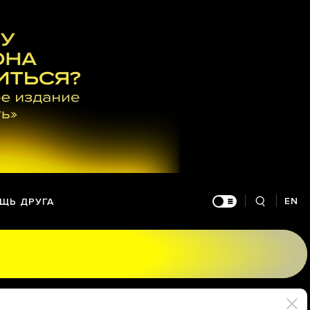
EN
ЩЬ ДРУГА