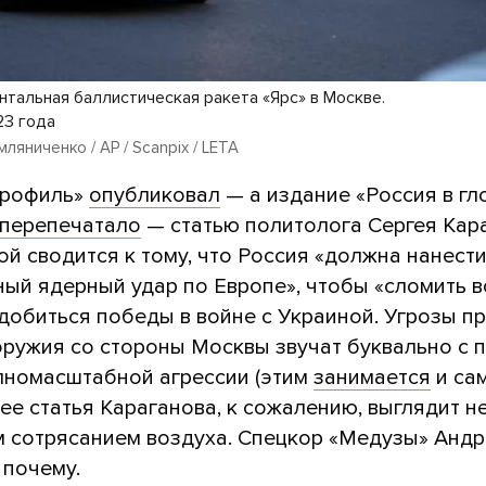
нтальная баллистическая ракета «Ярс» в Москве.
23 года
ляниченко / AP / Scanpix / LETA
Профиль»
опубликовал
— а издание «Россия в г
перепечатало
— статью политолога Сергея Кар
ой сводится к тому, что Россия «должна нанест
ный ядерный удар по Европе», чтобы «сломить 
 добиться победы в войне с Украиной. Угрозы п
оружия со стороны Москвы звучат буквально с 
лномасштабной агрессии (этим
занимается
и сам
ее статья Караганова, к сожалению, выглядит н
 сотрясанием воздуха. Спецкор «Медузы» Андр
 почему.