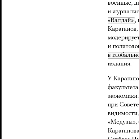
военные, д
и журналис
«Валдай»
,
Караганов,
модерирует
и политоло
в глобальн
издания.
У Карагано
факультет
экономики.
при Совете
видимости,
«Медузы», 
Караганова