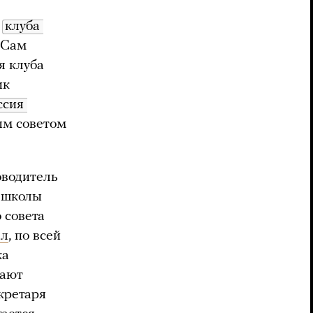
й
клуба 
. Сам
я клуба
ик
сия 
ым советом
оводитель
 школы
 совета
ал
, по всей
ка
вают
кретаря