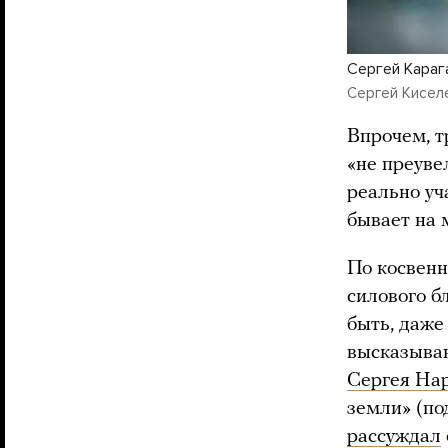
Сергей Караг
Сергей Киселе
Впрочем, т
«не преуве
реально уч
бывает на 
По косвенн
силового б
быть, даже
высказыва
Сергея На
земли» (по
рассуждал