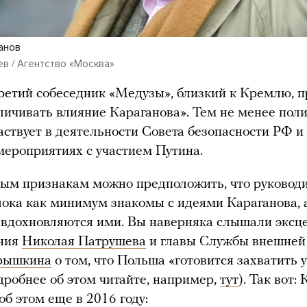
анов
в / Агентство «Москва»
ретий собеседник «Медузы», близкий к Кремлю, 
личивать влияние Караганова». Тем не менее поли
аствует в деятельности Совета безопасности РФ и
мероприятиях с участием Путина.
ым признакам можно предположить, что руковод
лока как минимум знакомы с идеями Караганова, 
 вдохновляются ими. Вы наверняка слышали экс
ния
Николая Патрушева
и главы Службы внешней
рышкина
о том, что Польша «готовится захватить 
дробнее об этом читайте, например,
тут
). Так вот:
об этом еще в 2016 году: