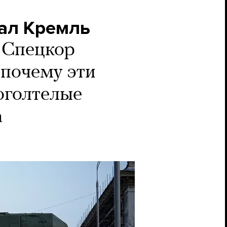
вал Кремль
Спецкор
 почему эти
 оголтелые
а