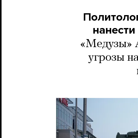
Политолог
нанести
«Медузы» А
угрозы на