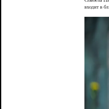
Совбеза Ни
входит в б