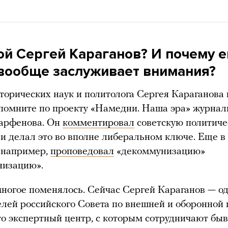
ой Сергей Караганов? И почему е
 вообще заслуживает внимания?
торических наук и политолога Сергея Караганова 
помните по проекту «Намедни. Наша эра» журнал
арфенова. Он
комментировал
советскую политич
и делал это во вполне либеральном ключе. Еще в 
 например,
проповедовал
«декоммунизацию»
низацию».
многое поменялось. Сейчас Сергей Караганов — о
елей российского Совета по внешней и оборонной
о экспертный центр, с которым сотрудничают бы