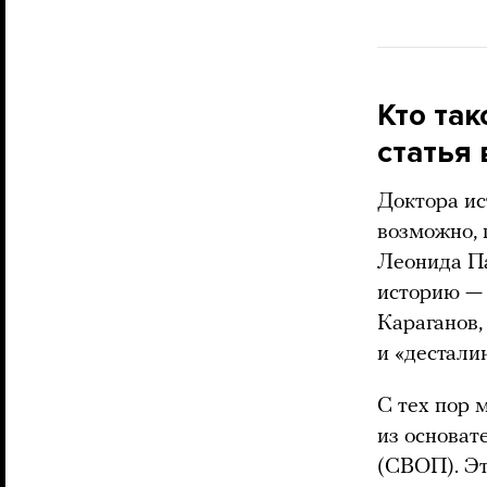
Кто так
статья
Доктора ис
возможно, 
Леонида П
историю — 
Караганов,
и «дестали
С тех пор 
из основат
(СВОП). Эт