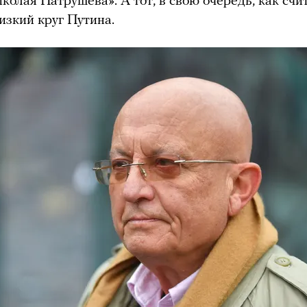
колая Патрушева». А тот, в свою очередь, как счит
лизкий круг Путина.