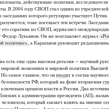
ипломаты, действующие политики, исследователи
ты. В 2004 году СВОП стал одним из учредителе
 в заседаниях которого регулярно участвует Путин
 разумеется, тоже посещает эти встречи. Заседани
 его соратник по СВОП, журналист-международн
г Федор Лукьянов. Он же возглавляет журнал
«Рос
ой политике»
, а Караганов руководит редакционн
ва есть еще одна высокая регалия — научный рук
а мировой экономики и мировой политики Высшей
 Но самое главное, что он
входит
в состав научного
 безопасности РФ, который на фоне вторжения
ст
 ключевым органом власти в России. Два источни
близких к администрации президента (АП), назы
 человеком, который «может влиять на мнение се