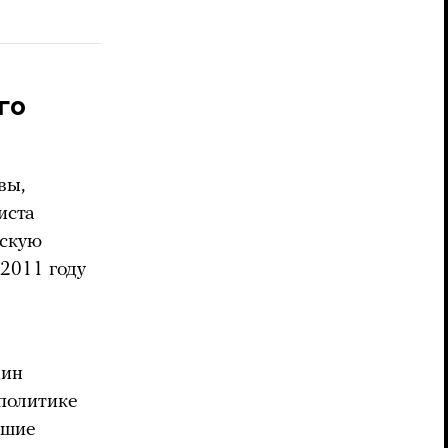
го
вы,
иста
ескую
2011 году
дин
 политике
вшие