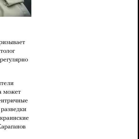
призывает
толог
 регулярно
ители
а может
центричные
 разведки
украинские
 Караганов