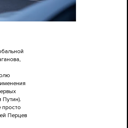
лобальной
аганова,
и
волю
рименения
первых
 Путин).
е просто
ей Перцев