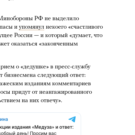
о Минобороны РФ не выделило
ипасы и
упомянул
некоего «счастливого
дущее России — и который «думает, что
ожет оказаться «законченным
рием о «дедушке» в пресс-службу
от бизнесмена следующий ответ:
вражеским изданиям комментариев
росы придут от неангажированного
ьствием на них отвечу».