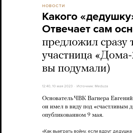
НОВОСТИ
Какого «дедушку
Отвечает сам ос
предложил сразу т
участница «Дома-2»
вы подумали)
12:40, 10 мая 2023
Источник:
Meduza
Основатель ЧВК Вагнера Евгений
он имел в виду под «счастливым 
опубликованном 9 мая.
«Как выиграть войну, если вдруг дедушка