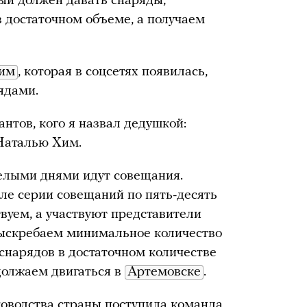
ый должен давать снаряды,
в достаточном объеме, а получаем
Хим
, которая в соцсетях появилась,
ядами.
нтов, кого я назвал дедушкой:
Наталью Хим.
елыми днями идут совещания.
е серии совещаний по пять-десять
твуем, а участвуют представители
ыскребаем минимальное количество
снарядов в достаточном количестве
должаем двигаться в
Артемовске
.
оводства страны поступила команда