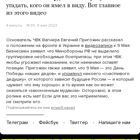
угадать, кого он имел в виду. Вот главное
из этого видео
4 минуты
14:39, 9 мая 2023
Основатель ЧВК Вагнера Евгений Пригожин рассказал
о положении на фронте в Украине в
видеозаписи
к 9 Мая.
Бизнесмен заявил, что Минобороны РФ не выделило
группировке необходимые боеприпасы, при этом ЧВК
якобы угрожают наказанием, если наемники оставят
позиции. Пригожин также заявил, что 9 Мая — это День
Победы «наших дедов», и
упомянул
некоего «счастливого
дедушку», от которого зависит будущее России — и который
«думает, что ему хорошо», в то время как он может
оказаться «законченным мудаком». Осторожно, в этом
ролике есть мат! Если для вас это неприемлемо,
не смотрите его.
Подписывайтесь на наш
ютьюб-канал
Телеграм
Фейсбук
Твиттер
Напишите нам