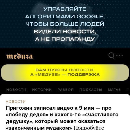
Перейти
к
материалам
НОВОСТИ
ИСТОРИИ
РАЗБОР
ПОДКАСТЫ
МАГАЗ
П
НОВОСТИ
Пригожин записал видео к 9 мая — про
«победу дедов» и какого-то «счастливого
дедушку», который может оказаться
«законченным мудаком»
Попробуйте