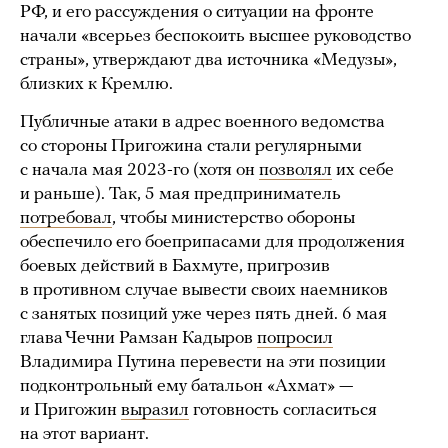
РФ, и его рассуждения о ситуации на фронте
начали «всерьез беспокоить высшее руководство
страны», утверждают два источника «Медузы»,
близких к Кремлю.
Публичные атаки в адрес военного ведомства
со стороны Пригожина стали регулярными
с начала мая 2023-го (хотя он
позволял
их себе
и раньше). Так, 5 мая предприниматель
потребовал
, чтобы министерство обороны
обеспечило его боеприпасами для продолжения
боевых действий в Бахмуте, пригрозив
в противном случае вывести своих наемников
с занятых позиций уже через пять дней. 6 мая
глава Чечни Рамзан Кадыров
попросил
Владимира Путина перевести на эти позиции
подконтрольный ему батальон «Ахмат» —
и Пригожин
выразил
готовность согласиться
на этот вариант.