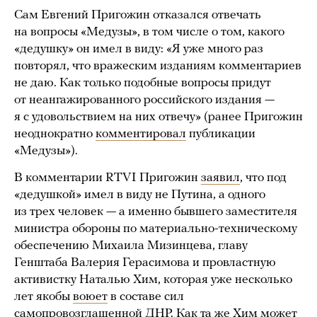
Сам Евгений Пригожин отказался отвечать
на вопросы «Медузы», в том числе о том, какого
«дедушку» он имел в виду: «Я уже много раз
повторял, что вражеским изданиям комментариев
не даю. Как только подобные вопросы придут
от неангажированного российского издания —
я с удовольствием на них отвечу» (ранее Пригожин
неоднократно
комментировал
публикации
«Медузы»).
В комментарии RTVI Пригожин
заявил
, что под
«дедушкой» имел в виду не Путина, а одного
из трех человек — а именно бывшего заместителя
министра обороны по материально-техническому
обеспечению Михаила Мизинцева, главу
Генштаба Валерия Герасимова и провластную
активистку Наталью Хим, которая уже несколько
лет якобы
воюет
в составе сил
самопровозглашенной ДНР. Как та же Хим может