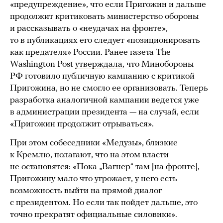
«предупреждение», что если Пригожин и дальше
продолжит критиковать министерство обороны
и рассказывать о «неудачах на фронте»,
то в публикациях его следует «позиционировать
как предателя» России. Ранее газета The
Washington Post
утверждала
, что Минобороны
РФ готовило публичную кампанию с критикой
Пригожина, но не смогло ее организовать. Теперь
разработка аналогичной кампании ведется уже
в администрации президента — на случай, если
«Пригожин продолжит отрываться».
При этом собеседники «Медузы», близкие
к Кремлю, полагают, что на этом власти
не остановятся: «Пока „Вагнер“ там [на фронте],
Пригожину мало что угрожает, у него есть
возможность выйти на прямой диалог
с президентом. Но если так пойдет дальше, это
точно прекратят официальные силовики».