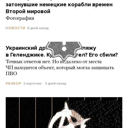
затонувшие немецкие корабли времен
Второй мировой
Фотографии
6 дней назад
НОВОСТИ
Украинский дрон попал по пляжу
в Геленджике. Куда он летел? Его сбили?
Точных ответов нет. Но недалеко от места
ЧП находится объект, который могла защищать
ПВО
3 карточки
5 дней назад
РАЗБОР