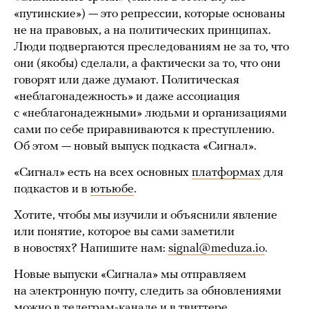
«путинские») — это репрессии, которые основаны
не на правовых, а на политических принципах.
Люди подвергаются преследованиям не за то, что
они (якобы) сделали, а фактически за то, что они
говорят или даже думают. Политическая
«неблагонадежность» и даже ассоциация
с «неблагонадежными» людьми и организациями
сами по себе приравниваются к преступлению.
Об этом — новый выпуск подкаста «Сигнал».
«Сигнал» есть на всех основных
платформах
для
подкастов и в
ютьюбе
.
Хотите, чтобы мы изучили и объяснили явление
или понятие, которое вы сами заметили
в новостях? Напишите нам:
signal@meduza.io
.
Новые выпуски «Сигнала» мы отправляем
на электронную почту, следить за обновлениями
можно в
телеграм-канале
и в
твиттере
.