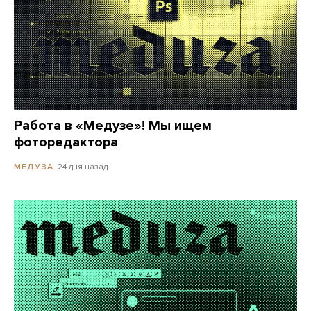
Работа в «Медузе»! Мы ищем
фоторедактора
24 дня назад
МЕДУЗА