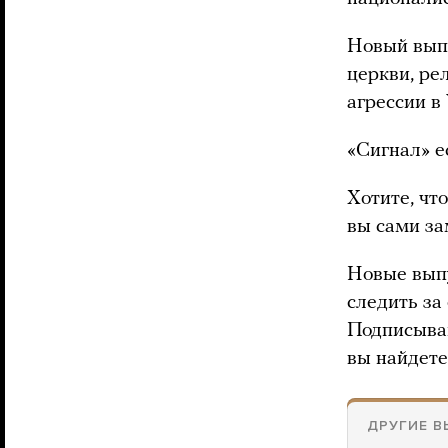
Новый выпу
церкви, ре
агрессии в
«Сигнал» е
Хотите, чт
вы сами за
Новые выпу
следить за
Подписыва
вы найдете
ДРУГИЕ В