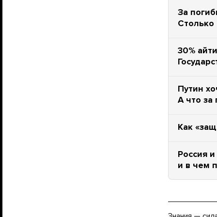
За погиб
Столько 
30% айти
Государс
Путин хо
А что за
Как «защ
Россия и
и в чем 
Знания — сил