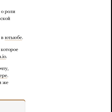
 о роли
йской
 в
ютьюбе
.
 которое
.io
.
чту,
ере
.
м же