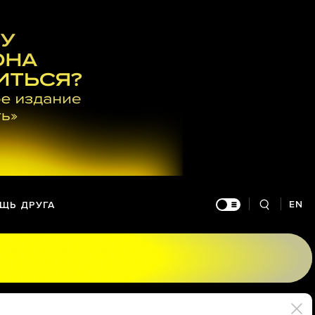
EN
ЩЬ ДРУГА