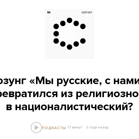
озунг «Мы русские, с нами
ревратился из религиозно
в националистический?
17 минут
3 года назад
ПОДКАСТЫ