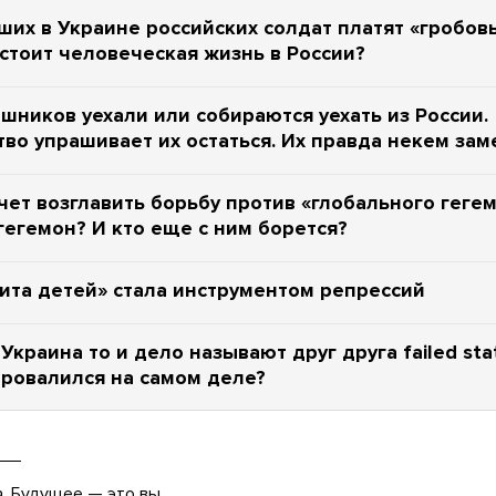
ших в Украине российских солдат платят «гробов
стоит человеческая жизнь в России?
шников уехали или собираются уехать из России.
тво упрашивает их остаться. Их правда некем зам
чет возглавить борьбу против «глобального гегем
 гегемон? И кто еще с ним борется?
ита детей» стала инструментом репрессий
 Украина то и дело называют друг друга failed sta
провалился на самом деле?
а. Будущее — это вы.