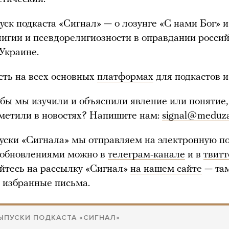
ск подкаста «Сигнал» — о лозунге «С нами Бог» и
лигии и псевдорелигиозности в оправдании росси
 Украине.
сть на всех основных
платформах
для подкастов и
обы мы изучили и объяснили явление или понятие,
метили в новостях? Напишите нам:
signal@meduza
ски «Сигнала» мы отправляем на электронную по
 обновлениями можно в
телеграм-канале
и в
твитт
йтесь на рассылку «Сигнал»
на нашем сайте
— та
 избранные письма.
ЫПУСКИ ПОДКАСТА «СИГНАЛ»