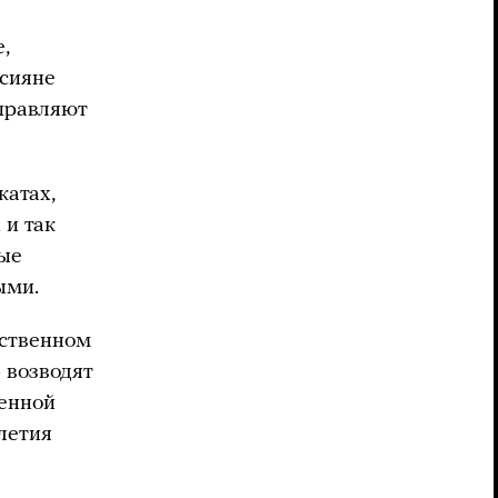
,
ссияне
тправляют
катах,
 и так
рые
ыми.
рственном
 возводят
менной
олетия