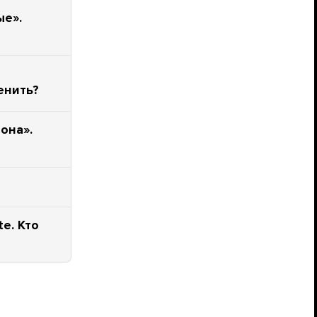
ые».
енить?
она».
te. Кто