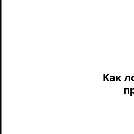
Как л
п