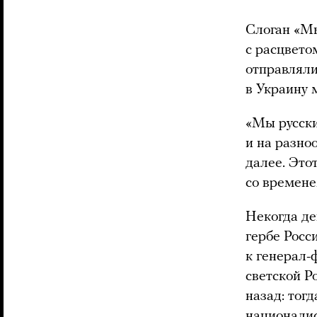
Слоган «Мы
с расцвето
отправляли
в Украину 
«Мы русски
и на разно
далее. Это
со времене
Некогда де
гербе Росс
к генерал-
светской Р
назад: тог
националис