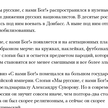
 русские, с нами Бог!» распространился в нулевые
м движения русских националистов. В десятые ро
сь под ним воевать в Донбасс. А ныне под ним о
мобилизованных.
е, с нами Бог!» появляется и на агитационных пла
образном мерче: на кружках, наклейках, футболках
т слоган был и остается предметом пародий, кото
м становятся все менее смешными и все более зл
виз «С нами Бог!» помещался на большом госуда
ийской империи. Слоган «Мы русские, с нами Бог!»
фельдмаршалу Александру Суворову. Но в совре
оссии он звучит совсем иначе, чем полтора-два ст
да он был скорее религиозным, а сейчас он скорее
тический.