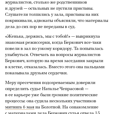
журналистов, столько же родственников
и друзей — остальных не пустили приставы.
Слушатели толпились у зала, приставы на них
покрикивали, адвокаты объясняли, что материалы
дела до сих пор не переданы в суд.
«Женька, держись, мы с тобой!» — выкрикнула
знакомая режиссерки, когда Беркович все-таки
повели в зал по узкому коридору. Та попыталась
улыбнуться. Отвечать на вопросы журналистов
Беркович, которую на время заседания закрыли
в клетке, отказалась. Вместо этого она пальцами
показывала друзьям сердечки.
Меру пресечения подозреваемым доверили
определить судье Наталье Чепрасовой —
в ее карьере уже были громкие политические
процессы: она судила нескольких участников
митинга 6 мая
на Болотной. На ознакомление
с материалами дела Беркович судья отвела 15