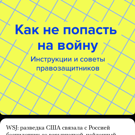
WSJ: разведка США связала с Россией