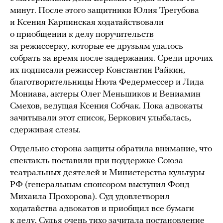
минут. После этого защитники Юлия Трегубова
и Ксения Карпинская ходатайствовали
о приобщении к делу
поручительств
за режиссерку, которые ее друзьям удалось
собрать за время после задержания. Среди прочих
их подписали режиссер Константин Райкин,
благотворительницы Нюта Федермессер и Лида
Мониава, актеры Олег Меньшиков и Вениамин
Смехов, ведущая Ксения Собчак. Пока адвокаты
зачитывали этот список, Беркович улыбалась,
сдерживая слезы.
Отдельно сторона защиты обратила внимание, что
спектакль поставили при поддержке Союза
театральных деятелей и Министерства культуры
РФ (генеральным спонсором выступил Фонд
Михаила Прохорова). Суд удовлетворил
ходатайства адвокатов и приобщил все бумаги
к делу. Судья очень тихо зачитала постановление