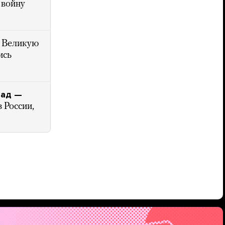
 войну
и Великую
ись
рад —
 России,