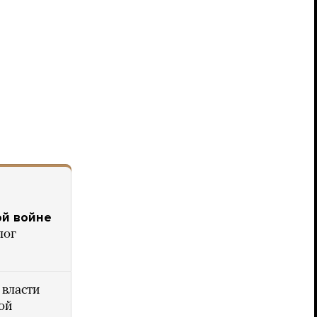
ой войне
лог
 власти
ой