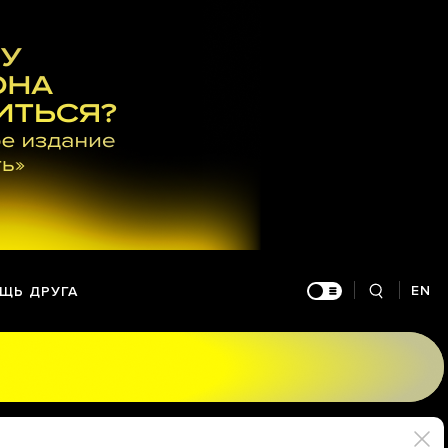
EN
ЩЬ ДРУГА