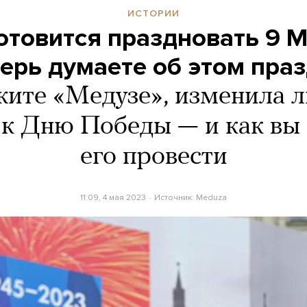
ИСТОРИИ
отовится праздновать 9 М
ерь думаете об этом пра
жите «Медузе», изменила л
к Дню Победы — и как вы
его провести
11:09, 4 мая 2023
Источник:
Meduza