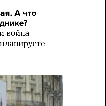
ая. А что
зднике?
и война
 планируете