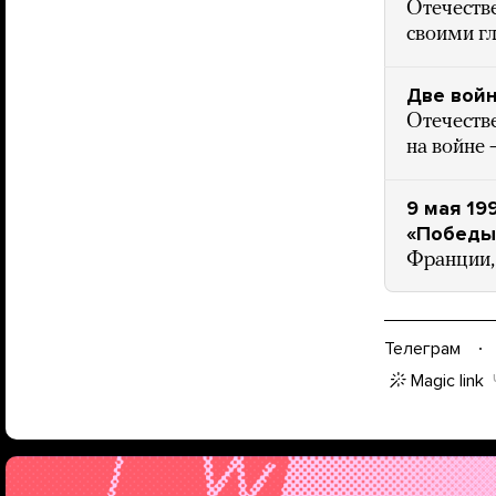
Отечестве
своими г
Две вой
Отечестве
на войне 
9 мая 19
«Победы
Франции,
Телеграм
Magic link