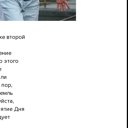
же второй
а
ение
о этого
е
али
 пор,
ремль
йста,
иятие Дня
дует