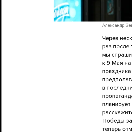
Александр Зем
Через нес
раз после 
мы
спраши
к 9 Мая на
праздника
предполаг
в последни
пропаганда
планирует
расскажит
Победы за 
теперь отм