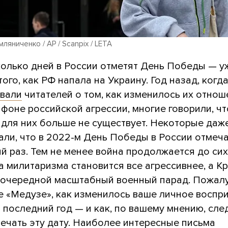
ляниченко / AP / Scanpix / LETA
колько дней в России отметят День Победы — у
того, как РФ напала на Украину. Год назад, когд
вали
читателей о том, как изменилось их отнош
 фоне российской агрессии, многие говорили, чт
 для них больше не существует. Некоторые даж
али, что в 2022-м День Победы в России отмеч
й раз. Тем не менее война продолжается до сих
 милитаризма становится все агрессивнее, а К
 очередной масштабный военный парад. Пожалу
е «Медузе», как изменилось ваше личное воспр
последний год — и как, по вашему мнению, сле
ечать эту дату. Наиболее интересные письма